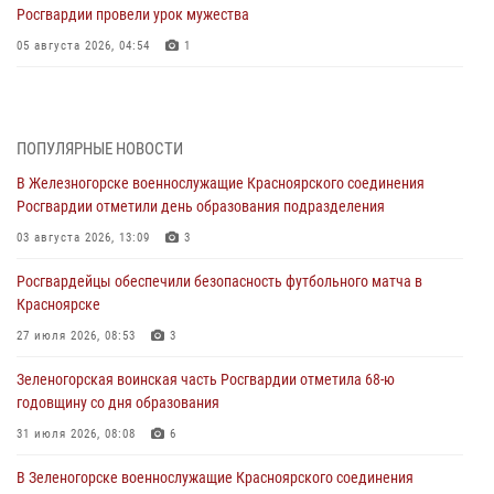
Росгвардии провели урок мужества
05 августа 2026, 04:54
1
В Красноярске взрывотехники спецподразделения Росгвардии
уничтожили артиллерийский снаряд
05 августа 2026, 04:52
1
ПОПУЛЯРНЫЕ НОВОСТИ
В Железногорске военнослужащие Красноярского соединения
В Красноярске сотрудники вневедомственной охраны Росгвардии
Росгвардии отметили день образования подразделения
задержали подозреваемого в серии краж из гипермаркета
03 августа 2026, 13:09
3
04 августа 2026, 09:57
Росгвардейцы обеспечили безопасность футбольного матча в
Сотрудники Росгвардии обеспечили общественный порядок во
Красноярске
время проведения экстремального заплыва в Дудинке
27 июля 2026, 08:53
3
04 августа 2026, 08:36
1
Зеленогорская воинская часть Росгвардии отметила 68-ю
В Красноярске сотрудники Росгвардии задержали подозреваемого
годовщину со дня образования
в серии краж из супермаркета
31 июля 2026, 08:08
6
04 августа 2026, 06:50
В Зеленогорске военнослужащие Красноярского соединения
Военнослужащие Красноярского соединения Росгвардии