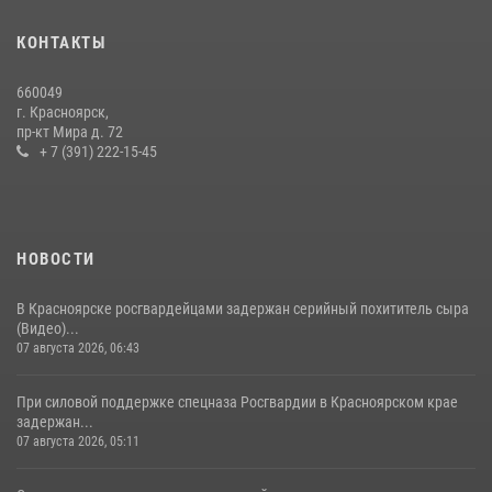
Красноярскому краю.
10 июля 2026, 06:21
3
КОНТАКТЫ
Росгвардейцы Зеленогорска стали знаковыми участниками
660049
празднования 70-летия города
г. Красноярск,
пр-кт Мира д. 72
21 июля 2026, 01:41
7
+ 7 (391) 222-15-45
НОВОСТИ
В Красноярске росгвардейцами задержан серийный похититель сыра
(Видео)...
07 августа 2026, 06:43
При силовой поддержке спецназа Росгвардии в Красноярском крае
задержан...
07 августа 2026, 05:11