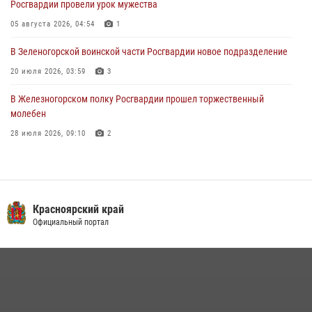
Росгвардии провели урок мужества
познакомили отдыхающих детей с тонкостями РХБ защиты
05 августа 2026, 04:54
1
03 августа 2026, 13:12
2
В Зеленогорской воинской части Росгвардии новое подразделение
20 июля 2026, 03:59
3
В Железногорском полку Росгвардии прошел торжественный
молебен
28 июля 2026, 09:10
2
Железногорские росгвардецы получили в руки легендарное оружие
10 июля 2026, 06:18
4
Военнослужащие Росгвардии железногорской воинской части
Красноярский край
Росгвардии получили штатное вооружение
Официальный портал
16 июля 2026, 07:42
2
В Красноярском крае завершился военно-патриотический проект
«Ступень к спецназу», главным организатором и наставником
которого выступил ОМОН «Ратибор» Управления Росгвардии по