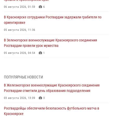
06 августа 2026, 01:59
6
В Красноярске сотрудники Росгвардии задержали грабителя по
ориентировке
05 августа 2026, 11:36
В Зеленогорске военнослужащие Красноярского соединения
Росгвардии провели урок мужества
05 августа 2026, 04:54
1
В Красноярске взрывотехники спецподразделения Росгвардии
уничтожили артиллерийский снаряд
05 августа 2026, 04:52
1
ПОПУЛЯРНЫЕ НОВОСТИ
В Железногорске военнослужащие Красноярского соединения
В Красноярске сотрудники вневедомственной охраны Росгвардии
Росгвардии отметили день образования подразделения
задержали подозреваемого в серии краж из гипермаркета
03 августа 2026, 13:09
3
04 августа 2026, 09:57
Росгвардейцы обеспечили безопасность футбольного матча в
Сотрудники Росгвардии обеспечили общественный порядок во
Красноярске
время проведения экстремального заплыва в Дудинке