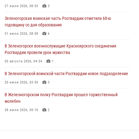
27 июля 2026, 08:53
3
04 августа 2026, 08:36
1
Зеленогорская воинская часть Росгвардии отметила 68-ю
В Красноярске сотрудники Росгвардии задержали подозреваемого
годовщину со дня образования
в серии краж из супермаркета
31 июля 2026, 08:08
6
04 августа 2026, 06:50
В Зеленогорске военнослужащие Красноярского соединения
Военнослужащие Красноярского соединения Росгвардии
Росгвардии провели урок мужества
познакомили отдыхающих детей с тонкостями РХБ защиты
05 августа 2026, 04:54
1
03 августа 2026, 13:12
2
В Зеленогорской воинской части Росгвардии новое подразделение
20 июля 2026, 03:59
3
В Железногорском полку Росгвардии прошел торжественный
молебен
28 июля 2026, 09:10
2
Военнослужащие Росгвардии железногорской воинской части
Росгвардии получили штатное вооружение
16 июля 2026, 07:42
2