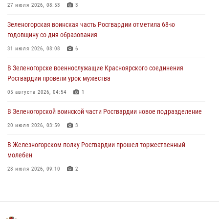
27 июля 2026, 08:53
3
04 августа 2026, 08:36
1
Зеленогорская воинская часть Росгвардии отметила 68-ю
В Красноярске сотрудники Росгвардии задержали подозреваемого
годовщину со дня образования
в серии краж из супермаркета
31 июля 2026, 08:08
6
04 августа 2026, 06:50
В Зеленогорске военнослужащие Красноярского соединения
Военнослужащие Красноярского соединения Росгвардии
Росгвардии провели урок мужества
познакомили отдыхающих детей с тонкостями РХБ защиты
05 августа 2026, 04:54
1
03 августа 2026, 13:12
2
В Зеленогорской воинской части Росгвардии новое подразделение
20 июля 2026, 03:59
3
В Железногорском полку Росгвардии прошел торжественный
молебен
28 июля 2026, 09:10
2
Железногорские росгвардецы получили в руки легендарное оружие
10 июля 2026, 06:18
4