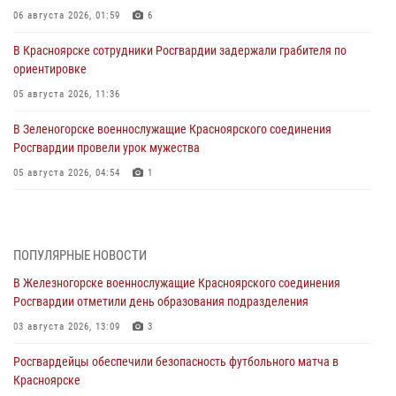
06 августа 2026, 01:59
6
В Красноярске сотрудники Росгвардии задержали грабителя по
ориентировке
05 августа 2026, 11:36
В Зеленогорске военнослужащие Красноярского соединения
Росгвардии провели урок мужества
05 августа 2026, 04:54
1
В Красноярске взрывотехники спецподразделения Росгвардии
уничтожили артиллерийский снаряд
05 августа 2026, 04:52
1
ПОПУЛЯРНЫЕ НОВОСТИ
В Железногорске военнослужащие Красноярского соединения
В Красноярске сотрудники вневедомственной охраны Росгвардии
Росгвардии отметили день образования подразделения
задержали подозреваемого в серии краж из гипермаркета
03 августа 2026, 13:09
3
04 августа 2026, 09:57
Росгвардейцы обеспечили безопасность футбольного матча в
Сотрудники Росгвардии обеспечили общественный порядок во
Красноярске
время проведения экстремального заплыва в Дудинке