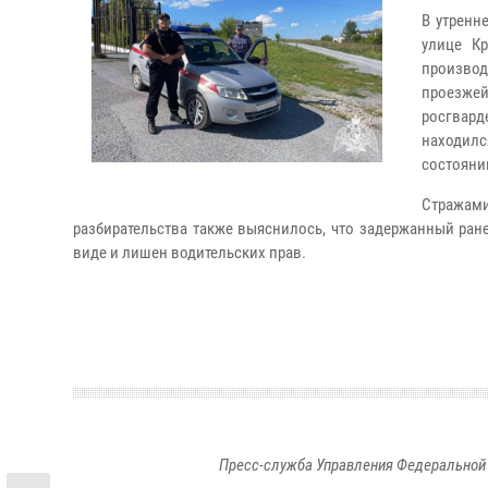
В утренн
улице Кр
произво
проезже
росгвар
находил
состояни
Стражами
разбирательства также выяснилось, что задержанный ран
виде и лишен водительских прав.
Пресс-служба Управления Федеральной 