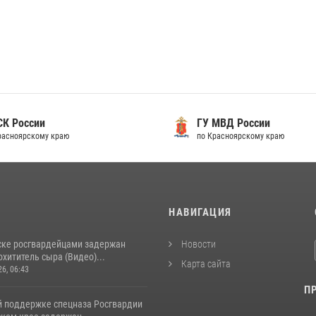
 России
ГУ МВД России
сноярскому краю
по Красноярскому краю
И
НАВИГАЦИЯ
ске росгвардейцами задержан
Новости
хититель сыра (Видео)...
Карта сайта
26, 06:43
П
й поддержке спецназа Росгвардии