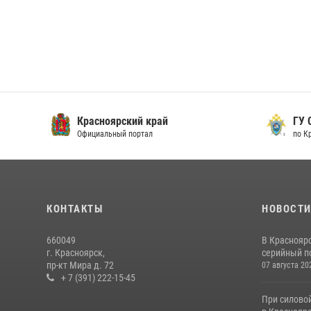
Красноярский край
ГУ СК
Официальный портал
по Кра
КОНТАКТЫ
НОВОСТ
660049
В Краснояр
г. Красноярск,
серийный по
пр-кт Мира д. 72
07 августа 20
+ 7 (391) 222-15-45
При силово