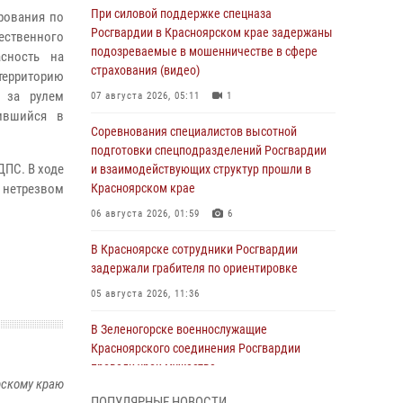
При силовой поддержке спецназа
рования по
Росгвардии в Красноярском крае задержаны
ественного
подозреваемые в мошенничестве в сфере
асность на
страхования (видео)
ерриторию
– за рулем
07 августа 2026, 05:11
1
ившийся в
Соревнования специалистов высотной
подготовки спецподразделений Росгвардии
ДПС. В ходе
и взаимодействующих структур прошли в
 нетрезвом
Красноярском крае
06 августа 2026, 01:59
6
В Красноярске сотрудники Росгвардии
задержали грабителя по ориентировке
05 августа 2026, 11:36
В Зеленогорске военнослужащие
Красноярского соединения Росгвардии
провели урок мужества
рскому краю
05 августа 2026, 04:54
1
ПОПУЛЯРНЫЕ НОВОСТИ