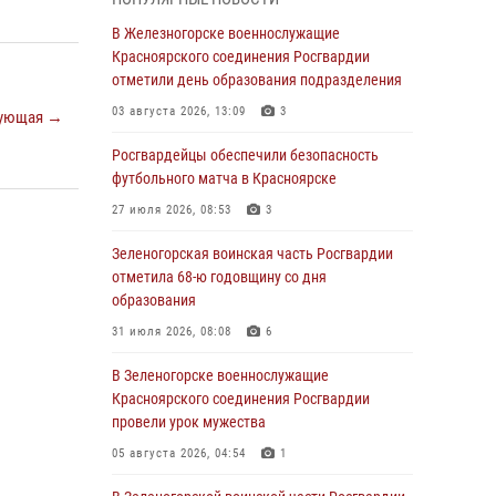
В Красноярске взрывотехники
В Железногорске военнослужащие
спецподразделения Росгвардии уничтожили
Красноярского соединения Росгвардии
артиллерийский снаряд
отметили день образования подразделения
05 августа 2026, 04:52
1
03 августа 2026, 13:09
3
ующая →
В Красноярске сотрудники
Росгвардейцы обеспечили безопасность
вневедомственной охраны Росгвардии
футбольного матча в Красноярске
задержали подозреваемого в серии краж из
27 июля 2026, 08:53
3
гипермаркета
Зеленогорская воинская часть Росгвардии
04 августа 2026, 09:57
отметила 68-ю годовщину со дня
Сотрудники Росгвардии обеспечили
образования
общественный порядок во время
31 июля 2026, 08:08
6
проведения экстремального заплыва в
Дудинке
В Зеленогорске военнослужащие
Красноярского соединения Росгвардии
04 августа 2026, 08:36
1
провели урок мужества
В Красноярске сотрудники Росгвардии
05 августа 2026, 04:54
1
задержали подозреваемого в серии краж из
супермаркета