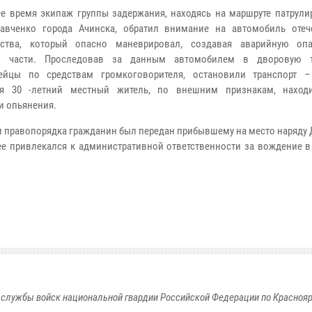
ее время экипаж группы задержания, находясь на маршруте патрули
авченко города Ачинска, обратил внимание на автомобиль отеч
дства, который опасно маневрировал, создавая аварийную оп
й части. Проследовав за данным автомобилем в дворовую т
дейцы по средствам громкоговорителя, остановили транспорт 
ся 30 -летний местный житель, по внешним признакам, наход
и опьянения.
 правопорядка гражданин был передан прибывшему на место наряду 
ее привлекался к административной ответственности за вождение в
службы войск национальной гвардии Российской Федерации по Красноя