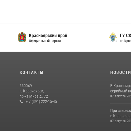
Красноярский край
ГУ СК
Официальный портал
по Кра
КОНТАКТЫ
НОВОСТ
660049
В Краснояр
г. Красноярск,
серийный по
пр-кт Мира д. 72
07 августа 20
+ 7 (391) 222-15-45
При силово
в Красноярс
07 августа 20