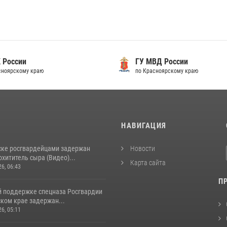
 России
ГУ МВД России
сноярскому краю
по Красноярскому краю
И
НАВИГАЦИЯ
ске росгвардейцами задержан
Новости
хититель сыра (Видео)...
Карта сайта
26, 06:43
П
й поддержке спецназа Росгвардии
ком крае задержан...
26, 05:11