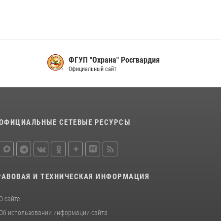
Управления Росгвардии по Красноярскому
краю.
10 июля 2026, 06:21
3
Росгвардейцы Зеленогорска стали
ФГУП "Охрана" Росгвардия
знаковыми участниками празднования 70-
Официальный сайт
летия города
21 июля 2026, 01:41
7
ОФИЦИАЛЬНЫЕ СЕТЕВЫЕ РЕСУРСЫ
РАВОВАЯ И ТЕХНИЧЕСКАЯ ИНФОРМАЦИЯ
О сайте
Об использовании информации сайта