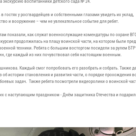
а экскурсию воспитанники детского сада № 24.
 в гостях у росгвардейцев и собственными глазами увидеть их уклад,
тво и вооружение – чем не увлекательное событие для ребят.
ам показали, как служат военнослужащие комендатуры по охране ВГО
скурсия продолжилась на плацу воинской части, на котором были пре
военной техники. Ребята с большим восторгом посидели за рулем БТР 
н, где каждый из них почувствовал себя настоящим военным.
ашникова. Каждый смог попробовать его разобрать и собрать. Также д
аз об истории становления и развития части, о порядке прохождения 
оевых задач. Также ребята посмотрели видеоролики о воинской час
их с наступающим праздником - Днём защитника Отечества и подарил