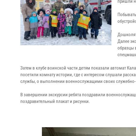
пришли н
Побывать
обустройс
Дошколят
Далее эк
образцы 
спецмаши
Затем в клубе воинской части детям показали автомат Кал
посетили комнату истории, где с интересом слушали расск
службы, о выполнении военнослужащими своих служебно-б
В завершении экскурсии ребята поздравили военнослужащ
поздравительный плакат и рисунки.