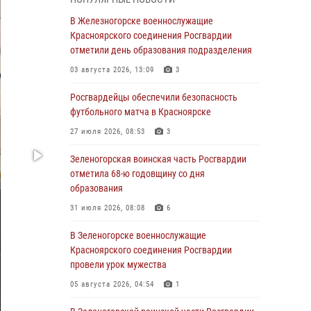
В Красноярске взрывотехники
В Железногорске военнослужащие
спецподразделения Росгвардии уничтожили
Красноярского соединения Росгвардии
артиллерийский снаряд
отметили день образования подразделения
05 августа 2026, 04:52
1
03 августа 2026, 13:09
3
В Красноярске сотрудники
Росгвардейцы обеспечили безопасность
вневедомственной охраны Росгвардии
футбольного матча в Красноярске
задержали подозреваемого в серии краж из
27 июля 2026, 08:53
3
гипермаркета
Зеленогорская воинская часть Росгвардии
04 августа 2026, 09:57
отметила 68-ю годовщину со дня
Сотрудники Росгвардии обеспечили
образования
общественный порядок во время
31 июля 2026, 08:08
6
проведения экстремального заплыва в
Дудинке
В Зеленогорске военнослужащие
Красноярского соединения Росгвардии
04 августа 2026, 08:36
1
провели урок мужества
В Красноярске сотрудники Росгвардии
05 августа 2026, 04:54
1
задержали подозреваемого в серии краж из
супермаркета