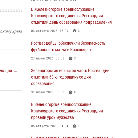
04 августа 2026, 09:57
В Железногорске военнослужащие
Сотрудники Росгвардии обеспечили
Красноярского соединения Росгвардии
общественный порядок во время
отметили день образования подразделения
проведения экстремального заплыва в
рскому краю
03 августа 2026, 13:09
3
Дудинке
Росгвардейцы обеспечили безопасность
04 августа 2026, 08:36
1
футбольного матча в Красноярске
В Красноярске сотрудники Росгвардии
27 июля 2026, 08:53
3
задержали подозреваемого в серии краж из
супермаркета
ующая →
Зеленогорская воинская часть Росгвардии
отметила 68-ю годовщину со дня
04 августа 2026, 06:50
образования
Военнослужащие Красноярского соединения
31 июля 2026, 08:08
6
Росгвардии познакомили отдыхающих детей
с тонкостями РХБ защиты
В Зеленогорске военнослужащие
Красноярского соединения Росгвардии
03 августа 2026, 13:12
2
провели урок мужества
В Железногорске военнослужащие
05 августа 2026, 04:54
1
Красноярского соединения Росгвардии
отметили день образования подразделения