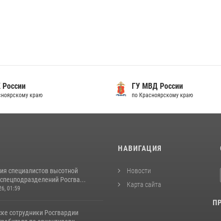
 России
ГУ МВД России
сноярскому краю
по Красноярскому краю
И
НАВИГАЦИЯ
ия специалистов высотной
Новости
спецподразделений Росгва...
Карта сайта
26, 01:59
П
ске сотрудники Росгвардии