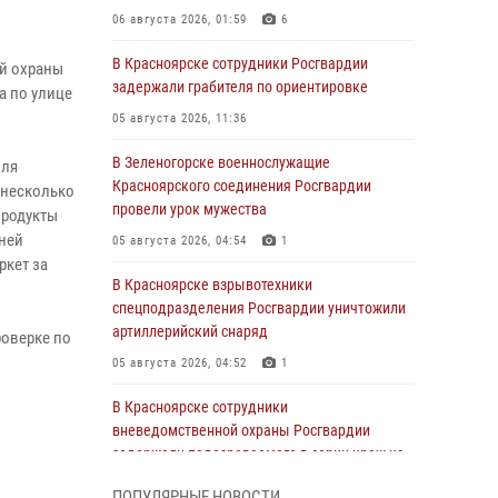
06 августа 2026, 01:59
6
В Красноярске сотрудники Росгвардии
ой охраны
задержали грабителя по ориентировке
а по улице
05 августа 2026, 11:36
В Зеленогорске военнослужащие
оля
Красноярского соединения Росгвардии
 несколько
провели урок мужества
продукты
дней
05 августа 2026, 04:54
1
ркет за
В Красноярске взрывотехники
спецподразделения Росгвардии уничтожили
артиллерийский снаряд
роверке по
05 августа 2026, 04:52
1
В Красноярске сотрудники
вневедомственной охраны Росгвардии
задержали подозреваемого в серии краж из
гипермаркета
ПОПУЛЯРНЫЕ НОВОСТИ