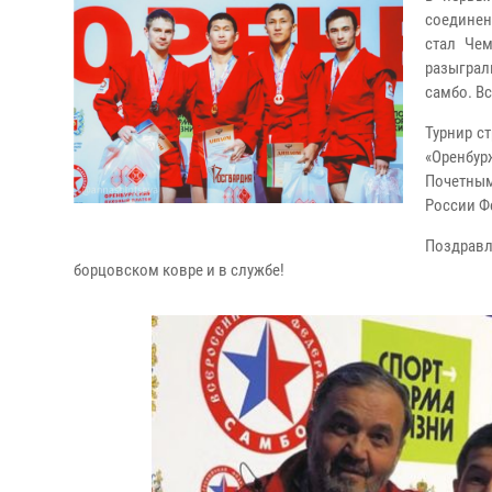
соединен
стал Чем
разыграл
самбо. В
Турнир с
«Оренбур
Почетным
России Ф
Поздравл
борцовском ковре и в службе!