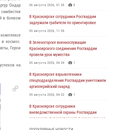
ртур Ондар
06 августа 2026, 01:59
6
 самбистки
В Красноярске сотрудники Росгвардии
й в боевом
задержали грабителя по ориентировке
.
05 августа 2026, 11:36
м комплексе
 в космос.
В Зеленогорске военнослужащие
вты, Герои
Красноярского соединения Росгвардии
провели урок мужества
05 августа 2026, 04:54
1
успехов на
В Красноярске взрывотехники
спецподразделения Росгвардии уничтожили
артиллерийский снаряд
05 августа 2026, 04:52
1
В Красноярске сотрудники
вневедомственной охраны Росгвардии
задержали подозреваемого в серии краж из
гипермаркета
ПОПУЛЯРНЫЕ НОВОСТИ