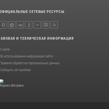
16 июля 2026, 07:42
2
В Красноярском крае завершился военно-
ОФИЦИАЛЬНЫЕ СЕТЕВЫЕ РЕСУРСЫ
патриотический проект «Ступень к спецназу»,
главным организатором и наставником
которого выступил ОМОН «Ратибор»
Управления Росгвардии по Красноярскому
краю.
РАВОВАЯ И ТЕХНИЧЕСКАЯ ИНФОРМАЦИЯ
10 июля 2026, 06:21
3
О сайте
Об использовании информации сайта
Правила обработки персональных данных
Сообщить об ошибках