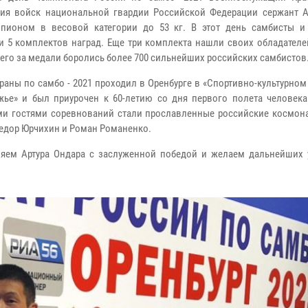
ия войск национальной гвардии Российской Федерации сержант А
пионом в весовой категории до 53 кг. В этот день самбисты и
и 5 комплектов наград. Еще три комплекта нашли своих обладателе
сего за медали боролись более 700 сильнейших российских самбистов
траны по самбо - 2021 проходил в Оренбурге в «Спортивно-культурно
жье» и был приурочен к 60-летию со дня первого полета человека
и гостями соревнований стали прославленные российские космона
едор Юрчихин и Роман Романенко.
яем Артура Ондара с заслуженной победой и желаем дальнейших 