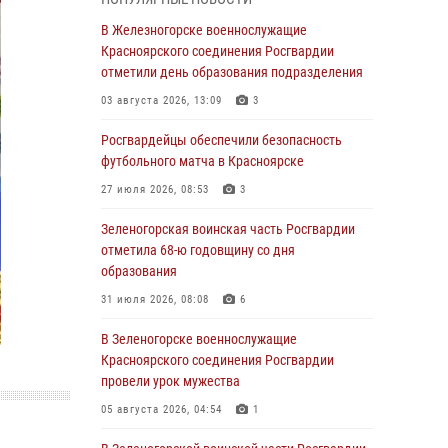
04 августа 2026, 09:57
В Железногорске военнослужащие
Сотрудники Росгвардии обеспечили
Красноярского соединения Росгвардии
общественный порядок во время
отметили день образования подразделения
проведения экстремального заплыва в
03 августа 2026, 13:09
3
Дудинке
Росгвардейцы обеспечили безопасность
04 августа 2026, 08:36
1
футбольного матча в Красноярске
В Красноярске сотрудники Росгвардии
27 июля 2026, 08:53
3
задержали подозреваемого в серии краж из
супермаркета
Зеленогорская воинская часть Росгвардии
отметила 68-ю годовщину со дня
04 августа 2026, 06:50
образования
Военнослужащие Красноярского соединения
31 июля 2026, 08:08
6
Росгвардии познакомили отдыхающих детей
с тонкостями РХБ защиты
В Зеленогорске военнослужащие
Красноярского соединения Росгвардии
03 августа 2026, 13:12
2
провели урок мужества
В Железногорске военнослужащие
05 августа 2026, 04:54
1
Красноярского соединения Росгвардии
отметили день образования подразделения