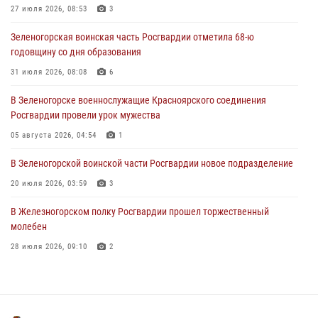
27 июля 2026, 08:53
3
04 августа 2026, 08:36
1
Зеленогорская воинская часть Росгвардии отметила 68-ю
В Красноярске сотрудники Росгвардии задержали подозреваемого
годовщину со дня образования
в серии краж из супермаркета
31 июля 2026, 08:08
6
04 августа 2026, 06:50
В Зеленогорске военнослужащие Красноярского соединения
Военнослужащие Красноярского соединения Росгвардии
Росгвардии провели урок мужества
познакомили отдыхающих детей с тонкостями РХБ защиты
05 августа 2026, 04:54
1
03 августа 2026, 13:12
2
В Зеленогорской воинской части Росгвардии новое подразделение
20 июля 2026, 03:59
3
В Железногорском полку Росгвардии прошел торжественный
молебен
28 июля 2026, 09:10
2
Железногорские росгвардецы получили в руки легендарное оружие
10 июля 2026, 06:18
4