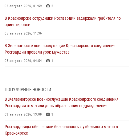
06 августа 2026, 01:59
6
В Красноярске сотрудники Росгвардии задержали грабителя по
ориентировке
05 августа 2026, 11:36
В Зеленогорске военнослужащие Красноярского соединения
Росгвардии провели урок мужества
05 августа 2026, 04:54
1
В Красноярске взрывотехники спецподразделения Росгвардии
уничтожили артиллерийский снаряд
05 августа 2026, 04:52
1
ПОПУЛЯРНЫЕ НОВОСТИ
В Железногорске военнослужащие Красноярского соединения
В Красноярске сотрудники вневедомственной охраны Росгвардии
Росгвардии отметили день образования подразделения
задержали подозреваемого в серии краж из гипермаркета
03 августа 2026, 13:09
3
04 августа 2026, 09:57
Росгвардейцы обеспечили безопасность футбольного матча в
Сотрудники Росгвардии обеспечили общественный порядок во
Красноярске
время проведения экстремального заплыва в Дудинке