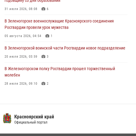
годовщину со дня образования
03 августа 2026, 13:09
3
31 июля 2026, 08:08
6
Зеленогорская воинская часть Росгвардии отметила 68-ю
В Зеленогорске военнослужащие Красноярского соединения
годовщину со дня образования
Росгвардии провели урок мужества
31 июля 2026, 08:08
6
05 августа 2026, 04:54
1
В Зеленогорской воинской части Росгвардии новое подразделение
20 июля 2026, 03:59
3
В Железногорском полку Росгвардии прошел торжественный
молебен
28 июля 2026, 09:10
2
В Красноярском соединении и территориальном управлении
Росгвардии начался летний период обучения
08 июля 2026, 09:57
6
Красноярский край
Железногорские росгвардецы получили в руки легендарное оружие
Официальный портал
10 июля 2026, 06:18
4