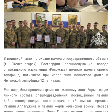
В воинской части по охране важного государственного объекта
(г. Железногорск) Росгвардии военнослужащие взвода
специального назначения «Росомаха» почтили память своего
товарища, погибшего при исполнении воинского долга в
Чеченской республике 12 лет назад.
Росгвардейцы провели турнир по силовому многоборью среди
личного состава спецподразделения, посвященный памяти
бойца взвода специального назначения «Росомаха» сержанта
Рамиля Аллагужина и памяти жертв чеченской войны. Первое
место занял прапорщик Иван Г., став лучшим в нескольких