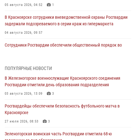
05 августа 2026, 04:52
1
В Красноярске сотрудники вневедомственной охраны Росгвардии
задержали подозреваемого в серии краж из гипермаркета
04 августа 2026, 09:57
Сотрудники Росгвардии обеспечили общественный порядок во
время проведения экстремального заплыва в Дудинке
04 августа 2026, 08:36
1
ПОПУЛЯРНЫЕ НОВОСТИ
В Красноярске сотрудники Росгвардии задержали подозреваемого
В Железногорске военнослужащие Красноярского соединения
в серии краж из супермаркета
Росгвардии отметили день образования подразделения
04 августа 2026, 06:50
03 августа 2026, 13:09
3
Военнослужащие Красноярского соединения Росгвардии
Росгвардейцы обеспечили безопасность футбольного матча в
познакомили отдыхающих детей с тонкостями РХБ защиты
Красноярске
03 августа 2026, 13:12
2
27 июля 2026, 08:53
3
В Железногорске военнослужащие Красноярского соединения
Зеленогорская воинская часть Росгвардии отметила 68-ю
Росгвардии отметили день образования подразделения