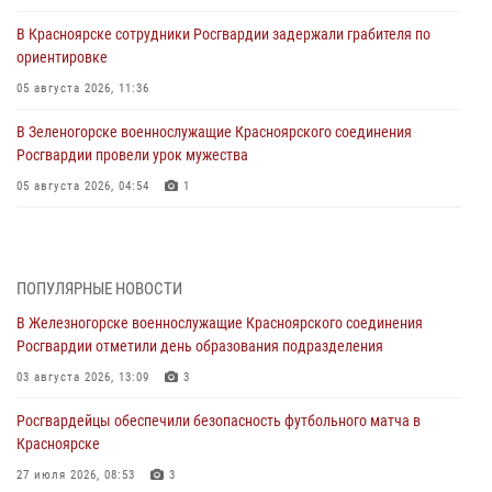
В Красноярске сотрудники Росгвардии задержали грабителя по
ориентировке
05 августа 2026, 11:36
В Зеленогорске военнослужащие Красноярского соединения
Росгвардии провели урок мужества
05 августа 2026, 04:54
1
В Красноярске взрывотехники спецподразделения Росгвардии
уничтожили артиллерийский снаряд
05 августа 2026, 04:52
1
ПОПУЛЯРНЫЕ НОВОСТИ
В Железногорске военнослужащие Красноярского соединения
В Красноярске сотрудники вневедомственной охраны Росгвардии
Росгвардии отметили день образования подразделения
задержали подозреваемого в серии краж из гипермаркета
03 августа 2026, 13:09
3
04 августа 2026, 09:57
Росгвардейцы обеспечили безопасность футбольного матча в
Сотрудники Росгвардии обеспечили общественный порядок во
Красноярске
время проведения экстремального заплыва в Дудинке
27 июля 2026, 08:53
3
04 августа 2026, 08:36
1