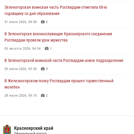
Зеленогорская воинская часть Росгвардии отметила 68-ю
В Красноярске сотрудники Росгвардии задержали подозреваемого
годовщину со дня образования
в серии краж из супермаркета
31 июля 2026, 08:08
6
04 августа 2026, 06:50
В Зеленогорске военнослужащие Красноярского соединения
Военнослужащие Красноярского соединения Росгвардии
Росгвардии провели урок мужества
познакомили отдыхающих детей с тонкостями РХБ защиты
05 августа 2026, 04:54
1
03 августа 2026, 13:12
2
В Зеленогорской воинской части Росгвардии новое подразделение
20 июля 2026, 03:59
3
В Железногорском полку Росгвардии прошел торжественный
молебен
28 июля 2026, 09:10
2
Железногорские росгвардецы получили в руки легендарное оружие
10 июля 2026, 06:18
4
Военнослужащие Росгвардии железногорской воинской части
Красноярский край
Официальный портал