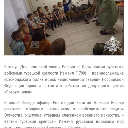
В канун Дня воинской славы России — День взятия русскими
войсками турецкой крепости Измаил (1790) – военнослужащие
красноярского полка войск национальной гвардии Российской
Федерации пришли в гости к ребятам из досугового центра
«Логоумничка».
B своей беседе офицер Росгвардии капитан Алексей Вернер
рассказал младшим школьникам o необходимости защиты
Отечества, о штурме, ставшем классикой военного искусства, и
взятии турецкой крепости Измаил русскими войсками под
командованием графа Александра Суворова.