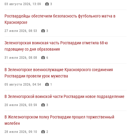
03 августа 2026, 13:09
3
Военнослужащие Красноярского соединения Росгвардии
Росгвардейцы обеспечили безопасность футбольного матча в
познакомили отдыхающих детей с тонкостями РХБ защиты
Красноярске
03 августа 2026, 13:12
2
27 июля 2026, 08:53
3
В Железногорске военнослужащие Красноярского соединения
Зеленогорская воинская часть Росгвардии отметила 68-ю
Росгвардии отметили день образования подразделения
годовщину со дня образования
03 августа 2026, 13:09
3
31 июля 2026, 08:08
6
Зеленогорская воинская часть Росгвардии отметила 68-ю
В Зеленогорске военнослужащие Красноярского соединения
годовщину со дня образования
Росгвардии провели урок мужества
31 июля 2026, 08:08
6
05 августа 2026, 04:54
1
В Зеленогорской воинской части Росгвардии новое подразделение
20 июля 2026, 03:59
3
В Железногорском полку Росгвардии прошел торжественный
молебен
28 июля 2026, 09:10
2