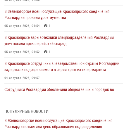
В Зеленогорске военнослужащие Красноярского соединения
Росгвардии провели урок мужества
05 августа 2026, 04:54
1
В Красноярске взрывотехники спецподразделения Росгвардии
уничтожили артиллерийский снаряд
05 августа 2026, 04:52
1
В Красноярске сотрудники вневедомственной охраны Росгвардии
задержали подозреваемого в серии краж из гипермаркета
04 августа 2026, 09:57
Сотрудники Росгвардии обеспечили общественный порядок во
время проведения экстремального заплыва в Дудинке
04 августа 2026, 08:36
1
ПОПУЛЯРНЫЕ НОВОСТИ
В Красноярске сотрудники Росгвардии задержали подозреваемого
В Железногорске военнослужащие Красноярского соединения
в серии краж из супермаркета
Росгвардии отметили день образования подразделения
04 августа 2026, 06:50