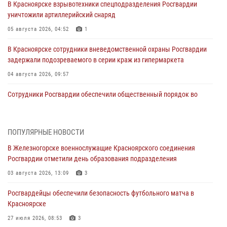
В Красноярске взрывотехники спецподразделения Росгвардии
уничтожили артиллерийский снаряд
05 августа 2026, 04:52
1
В Красноярске сотрудники вневедомственной охраны Росгвардии
задержали подозреваемого в серии краж из гипермаркета
04 августа 2026, 09:57
Сотрудники Росгвардии обеспечили общественный порядок во
время проведения экстремального заплыва в Дудинке
04 августа 2026, 08:36
1
ПОПУЛЯРНЫЕ НОВОСТИ
В Красноярске сотрудники Росгвардии задержали подозреваемого
В Железногорске военнослужащие Красноярского соединения
в серии краж из супермаркета
Росгвардии отметили день образования подразделения
04 августа 2026, 06:50
03 августа 2026, 13:09
3
Военнослужащие Красноярского соединения Росгвардии
Росгвардейцы обеспечили безопасность футбольного матча в
познакомили отдыхающих детей с тонкостями РХБ защиты
Красноярске
03 августа 2026, 13:12
2
27 июля 2026, 08:53
3