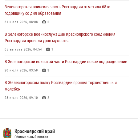
В Железногорске военнослужащие Красноярского соединения
Зеленогорская воинская часть Росгвардии отметила 68-ю
Росгвардии отметили день образования подразделения
годовщину со дня образования
03 августа 2026, 13:09
3
31 июля 2026, 08:08
6
Зеленогорская воинская часть Росгвардии отметила 68-ю
В Зеленогорске военнослужащие Красноярского соединения
годовщину со дня образования
Росгвардии провели урок мужества
31 июля 2026, 08:08
6
05 августа 2026, 04:54
1
В Зеленогорской воинской части Росгвардии новое подразделение
20 июля 2026, 03:59
3
В Железногорском полку Росгвардии прошел торжественный
молебен
28 июля 2026, 09:10
2
В Красноярском соединении и территориальном управлении
Росгвардии начался летний период обучения
08 июля 2026, 09:57
6
Красноярский край
Железногорские росгвардецы получили в руки легендарное оружие
Официальный портал