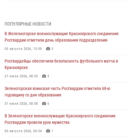
В Красноярске сотрудники вневедомственной охраны Росгвардии
задержали подозреваемого в серии краж из гипермаркета
04 августа 2026, 09:57
ПОПУЛЯРНЫЕ НОВОСТИ
В Железногорске военнослужащие Красноярского соединения
Сотрудники Росгвардии обеспечили общественный порядок во
Росгвардии отметили день образования подразделения
время проведения экстремального заплыва в Дудинке
03 августа 2026, 13:09
3
04 августа 2026, 08:36
1
Росгвардейцы обеспечили безопасность футбольного матча в
В Красноярске сотрудники Росгвардии задержали подозреваемого
Красноярске
в серии краж из супермаркета
27 июля 2026, 08:53
3
04 августа 2026, 06:50
Зеленогорская воинская часть Росгвардии отметила 68-ю
Военнослужащие Красноярского соединения Росгвардии
годовщину со дня образования
познакомили отдыхающих детей с тонкостями РХБ защиты
31 июля 2026, 08:08
6
03 августа 2026, 13:12
2
В Зеленогорске военнослужащие Красноярского соединения
В Железногорске военнослужащие Красноярского соединения
Росгвардии провели урок мужества
Росгвардии отметили день образования подразделения
05 августа 2026, 04:54
1
03 августа 2026, 13:09
3