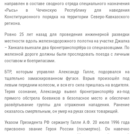
направлен в составе сводного отряда специального назначения
«Рысь» в Чеченскую Республику для наведения
Конституционного порядка на территории Северо-Кавказского
региона.
Ровно 25 лет назад для проведения инженерной разведки
местности вдоль железнодорожного полотна на участке Джалка
– Ханкала выехали два бронетранспортёра со спецназовцами. По
железной дороге должны были проследовать поезда с личным
составом и боеприпасами.
БТР, которым управлял Александр Галле, подорвался на
тщательно замаскированном фугасе. Взрыв произошёл под
левым передним колесом, и вся его сила пришлась на водителя.
Теряя сознание, Александр вывел бронетранспортёр из-под
прямого обстрела боевиков в безопасное место и обеспечил
развёртывание группы для отражения нападения. Ранение
оказалось смертельным, он умер на руках своих товарищей.
Указом Президента РФ сержанту Галле А.Ф. 20 июля 1996 года
присвоено звание Героя России (посмертно). Он навечно