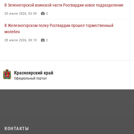
В Зеленогорской воинской части Росгвардии новое подразделение
20 июля 2026, 03:59
3
В Железногорском полку Росгвардии прошел торжественный
молебен
28 июля 2026, 09:10
2
В Красноярском соединении и территориальном управлении
Росгвардии начался летний период обучения
08 июля 2026, 09:57
6
Красноярский край
Железногорские росгвардецы получили в руки легендарное оружие
Официальный портал
10 июля 2026, 06:18
4
Военнослужащие Росгвардии железногорской воинской части
Росгвардии получили штатное вооружение
16 июля 2026, 07:42
2
В Красноярском крае завершился военно-патриотический проект
КОНТАКТЫ
«Ступень к спецназу», главным организатором и наставником