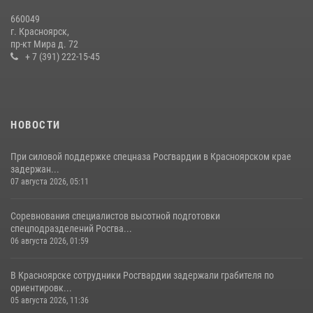
которого выступил ОМОН «Ратибор» Управления Росгвардии по
660049
Красноярскому краю.
г. Красноярск,
пр-кт Мира д. 72
10 июля 2026, 06:21
3
+ 7 (391) 222-15-45
НОВОСТИ
При силовой поддержке спецназа Росгвардии в Красноярском крае
задержан...
07 августа 2026, 05:11
Соревнования специалистов высотной подготовки
спецподразделений Росгва...
06 августа 2026, 01:59
В Красноярске сотрудники Росгвардии задержали грабителя по
ориентировк...
05 августа 2026, 11:36