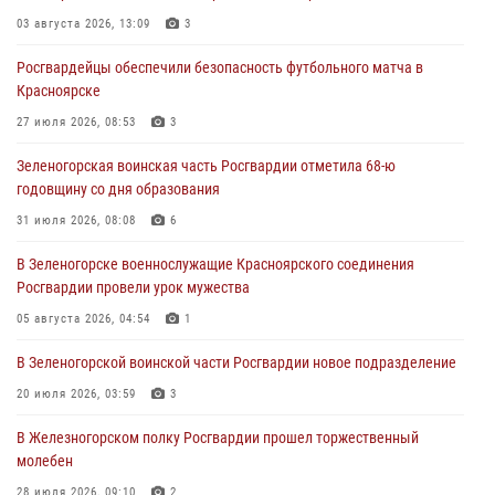
03 августа 2026, 13:09
3
04 августа 2026, 09:57
Росгвардейцы обеспечили безопасность футбольного матча в
Сотрудники Росгвардии обеспечили общественный порядок во
Красноярске
время проведения экстремального заплыва в Дудинке
27 июля 2026, 08:53
3
04 августа 2026, 08:36
1
Зеленогорская воинская часть Росгвардии отметила 68-ю
В Красноярске сотрудники Росгвардии задержали подозреваемого
годовщину со дня образования
в серии краж из супермаркета
31 июля 2026, 08:08
6
04 августа 2026, 06:50
В Зеленогорске военнослужащие Красноярского соединения
Военнослужащие Красноярского соединения Росгвардии
Росгвардии провели урок мужества
познакомили отдыхающих детей с тонкостями РХБ защиты
05 августа 2026, 04:54
1
03 августа 2026, 13:12
2
В Зеленогорской воинской части Росгвардии новое подразделение
20 июля 2026, 03:59
3
В Железногорском полку Росгвардии прошел торжественный
молебен
28 июля 2026, 09:10
2