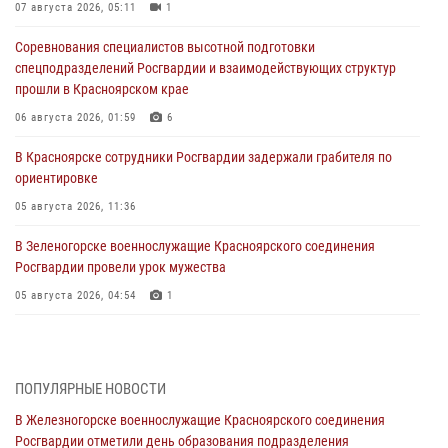
07 августа 2026, 05:11
1
Соревнования специалистов высотной подготовки
спецподразделений Росгвардии и взаимодействующих структур
прошли в Красноярском крае
06 августа 2026, 01:59
6
В Красноярске сотрудники Росгвардии задержали грабителя по
ориентировке
05 августа 2026, 11:36
В Зеленогорске военнослужащие Красноярского соединения
Росгвардии провели урок мужества
05 августа 2026, 04:54
1
В Красноярске взрывотехники спецподразделения Росгвардии
уничтожили артиллерийский снаряд
05 августа 2026, 04:52
1
ПОПУЛЯРНЫЕ НОВОСТИ
В Железногорске военнослужащие Красноярского соединения
В Красноярске сотрудники вневедомственной охраны Росгвардии
Росгвардии отметили день образования подразделения
задержали подозреваемого в серии краж из гипермаркета