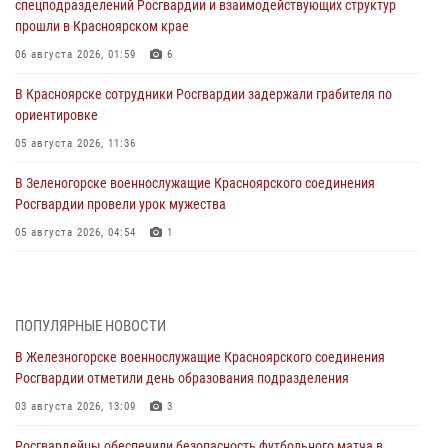
спецподразделений Росгвардии и взаимодействующих структур
прошли в Красноярском крае
06 августа 2026, 01:59
6
В Красноярске сотрудники Росгвардии задержали грабителя по
ориентировке
05 августа 2026, 11:36
В Зеленогорске военнослужащие Красноярского соединения
Росгвардии провели урок мужества
05 августа 2026, 04:54
1
В Красноярске взрывотехники спецподразделения Росгвардии
уничтожили артиллерийский снаряд
05 августа 2026, 04:52
1
ПОПУЛЯРНЫЕ НОВОСТИ
В Железногорске военнослужащие Красноярского соединения
В Красноярске сотрудники вневедомственной охраны Росгвардии
Росгвардии отметили день образования подразделения
задержали подозреваемого в серии краж из гипермаркета
03 августа 2026, 13:09
3
04 августа 2026, 09:57
Росгвардейцы обеспечили безопасность футбольного матча в