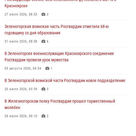
Сотрудники Росгвардии обеспечили общественный порядок во
Красноярске
время проведения экстремального заплыва в Дудинке
27 июля 2026, 08:53
3
04 августа 2026, 08:36
1
Зеленогорская воинская часть Росгвардии отметила 68-ю
В Красноярске сотрудники Росгвардии задержали подозреваемого
годовщину со дня образования
в серии краж из супермаркета
31 июля 2026, 08:08
6
04 августа 2026, 06:50
В Зеленогорске военнослужащие Красноярского соединения
Военнослужащие Красноярского соединения Росгвардии
Росгвардии провели урок мужества
познакомили отдыхающих детей с тонкостями РХБ защиты
05 августа 2026, 04:54
1
03 августа 2026, 13:12
2
В Зеленогорской воинской части Росгвардии новое подразделение
20 июля 2026, 03:59
3
В Железногорском полку Росгвардии прошел торжественный
молебен
28 июля 2026, 09:10
2
Железногорские росгвардецы получили в руки легендарное оружие