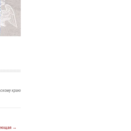
16 июля 2026, 07:42
2
В Красноярском крае завершился военно-
патриотический проект «Ступень к спецназу»,
главным организатором и наставником
которого выступил ОМОН «Ратибор»
Управления Росгвардии по Красноярскому
краю.
10 июля 2026, 06:21
3
рскому краю
ующая →