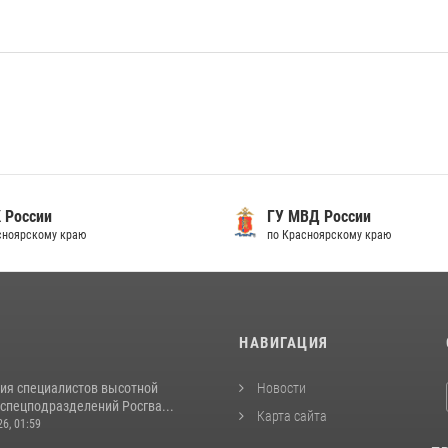
 России
ГУ МВД России
сноярскому краю
по Красноярскому краю
И
НАВИГАЦИЯ
ия специалистов высотной
Новости
спецподразделений Росгва...
Карта сайта
26, 01:59