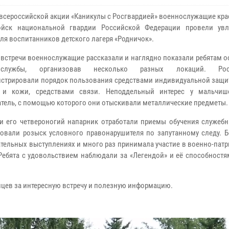
 всероссийской акции «Каникулы с Росгвардией» военнослужащие кр
ойск национальной гвардии Российской Федерации провели увл
для воспитанников детского лагеря «Родничок».
 встречи военнослужащие рассказали и наглядно показали ребятам 
службы, организовав несколько разных локаций. Росг
стрировали порядок пользования средствами индивидуальной защи
 и кожи, средствами связи. Неподдельный интерес у мальчиш
тель, с помощью которого они отыскивали металлические предметы.
и его четвероногий напарник отработали приемы обучения служебн
овали розыск условного правонарушителя по запутанному следу. Б
ательных выступлениях и много раз принимала участие в военно-пат
Ребята с удовольствием наблюдали за «Легендой» и её способностя
цев за интересную встречу и полезную информацию.