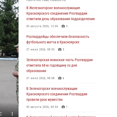
04 августа 2026, 09:57
В Железногорске военнослужащие
Сотрудники Росгвардии обеспечили
Красноярского соединения Росгвардии
общественный порядок во время
отметили день образования подразделения
проведения экстремального заплыва в
03 августа 2026, 13:09
3
Дудинке
Росгвардейцы обеспечили безопасность
04 августа 2026, 08:36
1
футбольного матча в Красноярске
В Красноярске сотрудники Росгвардии
27 июля 2026, 08:53
3
задержали подозреваемого в серии краж из
супермаркета
Зеленогорская воинская часть Росгвардии
отметила 68-ю годовщину со дня
04 августа 2026, 06:50
образования
Военнослужащие Красноярского соединения
31 июля 2026, 08:08
6
Росгвардии познакомили отдыхающих детей
с тонкостями РХБ защиты
В Зеленогорске военнослужащие
Красноярского соединения Росгвардии
03 августа 2026, 13:12
2
провели урок мужества
В Железногорске военнослужащие
05 августа 2026, 04:54
1
Красноярского соединения Росгвардии
отметили день образования подразделения