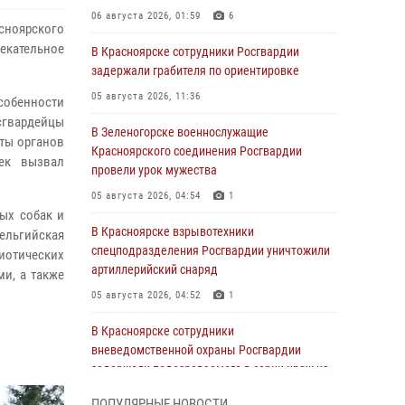
06 августа 2026, 01:59
6
асноярского
екательное
В Красноярске сотрудники Росгвардии
задержали грабителя по ориентировке
05 августа 2026, 11:36
особенности
вардейцы
В Зеленогорске военнослужащие
ты органов
Красноярского соединения Росгвардии
ек вызвал
провели урок мужества
05 августа 2026, 04:54
1
ых собак и
В Красноярске взрывотехники
ельгийская
спецподразделения Росгвардии уничтожили
риотических
артиллерийский снаряд
ми, а также
05 августа 2026, 04:52
1
В Красноярске сотрудники
вневедомственной охраны Росгвардии
задержали подозреваемого в серии краж из
гипермаркета
ПОПУЛЯРНЫЕ НОВОСТИ