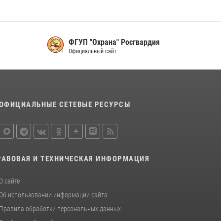
16 июля 2026, 07:42
2
В Красноярском крае завершился военно-
патриотический проект «Ступень к спецназу»,
главным организатором и наставником
ФГУП "Охрана" Росгвардия
которого выступил ОМОН «Ратибор»
Официальный сайт
Управления Росгвардии по Красноярскому
краю.
10 июля 2026, 06:21
3
ОФИЦИАЛЬНЫЕ СЕТЕВЫЕ РЕСУРСЫ
РАВОВАЯ И ТЕХНИЧЕСКАЯ ИНФОРМАЦИЯ
О сайте
Об использовании информации сайта
Правила обработки персональных данных