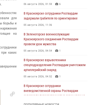
в.
06 августа 2026, 01:59
6
обенностях
В Красноярске сотрудники Росгвардии
зовали для
задержали грабителя по ориентировке
ы борьбы и
05 августа 2026, 11:36
снаряжения
тоящие на
В Зеленогорске военнослужащие
Красноярского соединения Росгвардии
провели урок мужества
сотрудники
05 августа 2026, 04:54
1
 при каких
В Красноярске взрывотехники
спецподразделения Росгвардии уничтожили
завершении
артиллерийский снаряд
05 августа 2026, 04:52
1
В Красноярске сотрудники
вневедомственной охраны Росгвардии
задержали подозреваемого в серии краж из
гипермаркета
ПОПУЛЯРНЫЕ НОВОСТИ