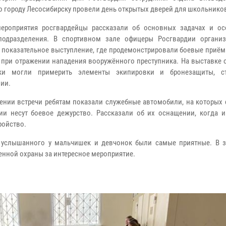
о городу Лесосибирску провели день открытых дверей для школьнико
ероприятия росгвардейцы рассказали об основных задачах и ос
подразделения. В спортивном зале офицеры Росгвардии органи
 показательное выступление, где продемонстрировали боевые приём
 при отражении нападения вооружённого преступника. На выставке 
ки могли примерить элементы экипировки и бронезащиты, с
ии.
ении встречи ребятам показали служебные автомобили, на которых 
ии несут боевое дежурство. Рассказали об их оснащении, когда и
ройство.
 и услышанного у мальчишек и девчонок были самые приятные. В 
нной охраны за интересное мероприятие.