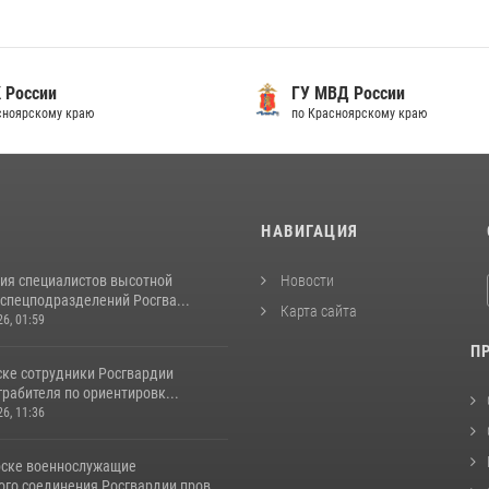
 России
ГУ МВД России
сноярскому краю
по Красноярскому краю
И
НАВИГАЦИЯ
ия специалистов высотной
Новости
спецподразделений Росгва...
Карта сайта
26, 01:59
П
ске сотрудники Росгвардии
рабителя по ориентировк...
26, 11:36
рске военнослужащие
го соединения Росгвардии пров...