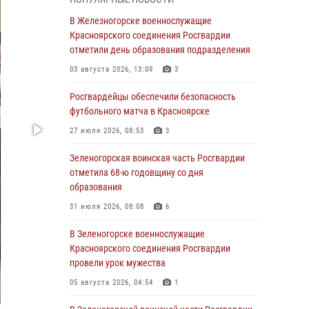
04 августа 2026, 09:57
В Железногорске военнослужащие
Сотрудники Росгвардии обеспечили
Красноярского соединения Росгвардии
общественный порядок во время
отметили день образования подразделения
проведения экстремального заплыва в
03 августа 2026, 13:09
3
Дудинке
Росгвардейцы обеспечили безопасность
04 августа 2026, 08:36
1
футбольного матча в Красноярске
В Красноярске сотрудники Росгвардии
27 июля 2026, 08:53
3
задержали подозреваемого в серии краж из
супермаркета
Зеленогорская воинская часть Росгвардии
отметила 68-ю годовщину со дня
04 августа 2026, 06:50
образования
Военнослужащие Красноярского соединения
31 июля 2026, 08:08
6
Росгвардии познакомили отдыхающих детей
с тонкостями РХБ защиты
В Зеленогорске военнослужащие
Красноярского соединения Росгвардии
03 августа 2026, 13:12
2
провели урок мужества
В Железногорске военнослужащие
05 августа 2026, 04:54
1
Красноярского соединения Росгвардии
отметили день образования подразделения