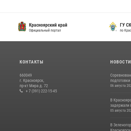
Красноярский край
ГУ СК
Официальный портал
по Кра
КОНТАКТЫ
НОВОСТ
660049
Соревнован
г. Красноярск,
подготовки 
пр-кт Мира д. 72
06 августа 20
+ 7 (391) 222-15-45
В Краснояр
задержали г
05 августа 20
В Зеленого
Красноярско