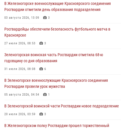
В Железногорске военнослужащие Красноярского соединения
в серии краж из супермаркета
Росгвардии отметили день образования подразделения
04 августа 2026, 06:50
03 августа 2026, 13:09
3
Военнослужащие Красноярского соединения Росгвардии
Росгвардейцы обеспечили безопасность футбольного матча в
познакомили отдыхающих детей с тонкостями РХБ защиты
Красноярске
03 августа 2026, 13:12
2
27 июля 2026, 08:53
3
В Железногорске военнослужащие Красноярского соединения
Зеленогорская воинская часть Росгвардии отметила 68-ю
Росгвардии отметили день образования подразделения
годовщину со дня образования
03 августа 2026, 13:09
3
31 июля 2026, 08:08
6
Зеленогорская воинская часть Росгвардии отметила 68-ю
В Зеленогорске военнослужащие Красноярского соединения
годовщину со дня образования
Росгвардии провели урок мужества
31 июля 2026, 08:08
6
05 августа 2026, 04:54
1
В Зеленогорской воинской части Росгвардии новое подразделение
20 июля 2026, 03:59
3
В Железногорском полку Росгвардии прошел торжественный