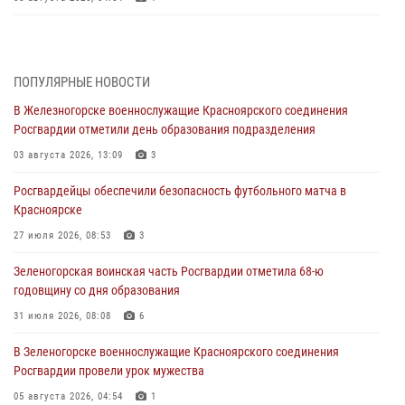
В Красноярске взрывотехники спецподразделения Росгвардии
уничтожили артиллерийский снаряд
05 августа 2026, 04:52
1
ПОПУЛЯРНЫЕ НОВОСТИ
В Железногорске военнослужащие Красноярского соединения
В Красноярске сотрудники вневедомственной охраны Росгвардии
Росгвардии отметили день образования подразделения
задержали подозреваемого в серии краж из гипермаркета
03 августа 2026, 13:09
3
04 августа 2026, 09:57
Росгвардейцы обеспечили безопасность футбольного матча в
Сотрудники Росгвардии обеспечили общественный порядок во
Красноярске
время проведения экстремального заплыва в Дудинке
27 июля 2026, 08:53
3
04 августа 2026, 08:36
1
Зеленогорская воинская часть Росгвардии отметила 68-ю
В Красноярске сотрудники Росгвардии задержали подозреваемого
годовщину со дня образования
в серии краж из супермаркета
31 июля 2026, 08:08
6
04 августа 2026, 06:50
В Зеленогорске военнослужащие Красноярского соединения
Военнослужащие Красноярского соединения Росгвардии
Росгвардии провели урок мужества
познакомили отдыхающих детей с тонкостями РХБ защиты
05 августа 2026, 04:54
1
03 августа 2026, 13:12
2