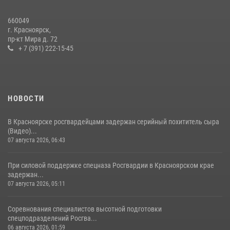
Росгвардейцы Зеленогорска стали знаковыми участниками
660049
празднования 70-летия города
г. Красноярск,
пр-кт Мира д. 72
21 июля 2026, 01:41
7
+ 7 (391) 222-15-45
НОВОСТИ
В Красноярске росгвардейцами задержан серийный похититель сыра
(Видео)...
07 августа 2026, 06:43
При силовой поддержке спецназа Росгвардии в Красноярском крае
задержан...
07 августа 2026, 05:11
Соревнования специалистов высотной подготовки
спецподразделений Росгва...
06 августа 2026, 01:59