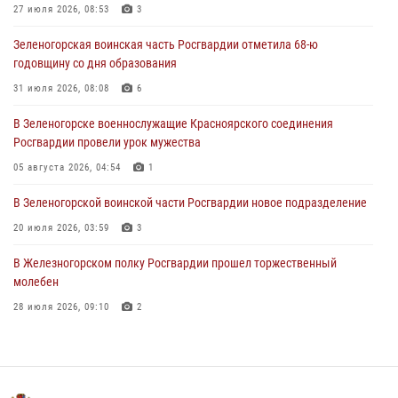
27 июля 2026, 08:53
3
04 августа 2026, 08:36
1
Зеленогорская воинская часть Росгвардии отметила 68-ю
В Красноярске сотрудники Росгвардии задержали подозреваемого
годовщину со дня образования
в серии краж из супермаркета
31 июля 2026, 08:08
6
04 августа 2026, 06:50
В Зеленогорске военнослужащие Красноярского соединения
Военнослужащие Красноярского соединения Росгвардии
Росгвардии провели урок мужества
познакомили отдыхающих детей с тонкостями РХБ защиты
05 августа 2026, 04:54
1
03 августа 2026, 13:12
2
В Зеленогорской воинской части Росгвардии новое подразделение
20 июля 2026, 03:59
3
В Железногорском полку Росгвардии прошел торжественный
молебен
28 июля 2026, 09:10
2
Железногорские росгвардецы получили в руки легендарное оружие
10 июля 2026, 06:18
4