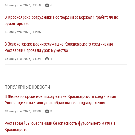
06 августа 2026, 01:59
6
В Красноярске сотрудники Росгвардии задержали грабителя по
ориентировке
05 августа 2026, 11:36
В Зеленогорске военнослужащие Красноярского соединения
Росгвардии провели урок мужества
05 августа 2026, 04:54
1
В Красноярске взрывотехники спецподразделения Росгвардии
уничтожили артиллерийский снаряд
05 августа 2026, 04:52
1
ПОПУЛЯРНЫЕ НОВОСТИ
В Железногорске военнослужащие Красноярского соединения
В Красноярске сотрудники вневедомственной охраны Росгвардии
Росгвардии отметили день образования подразделения
задержали подозреваемого в серии краж из гипермаркета
03 августа 2026, 13:09
3
04 августа 2026, 09:57
Росгвардейцы обеспечили безопасность футбольного матча в
Сотрудники Росгвардии обеспечили общественный порядок во
Красноярске
время проведения экстремального заплыва в Дудинке