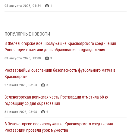
05 августа 2026, 04:54
1
В Красноярске взрывотехники спецподразделения Росгвардии
уничтожили артиллерийский снаряд
05 августа 2026, 04:52
1
ПОПУЛЯРНЫЕ НОВОСТИ
В Железногорске военнослужащие Красноярского соединения
В Красноярске сотрудники вневедомственной охраны Росгвардии
Росгвардии отметили день образования подразделения
задержали подозреваемого в серии краж из гипермаркета
03 августа 2026, 13:09
3
04 августа 2026, 09:57
Росгвардейцы обеспечили безопасность футбольного матча в
Сотрудники Росгвардии обеспечили общественный порядок во
Красноярске
время проведения экстремального заплыва в Дудинке
27 июля 2026, 08:53
3
04 августа 2026, 08:36
1
Зеленогорская воинская часть Росгвардии отметила 68-ю
В Красноярске сотрудники Росгвардии задержали подозреваемого
годовщину со дня образования
в серии краж из супермаркета
31 июля 2026, 08:08
6
04 августа 2026, 06:50
В Зеленогорске военнослужащие Красноярского соединения
Военнослужащие Красноярского соединения Росгвардии
Росгвардии провели урок мужества
познакомили отдыхающих детей с тонкостями РХБ защиты