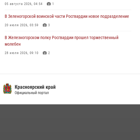
05 августа 2026, 04:54
1
03 августа 2026, 13:12
2
В Зеленогорской воинской части Росгвардии новое подразделение
20 июля 2026, 03:59
3
В Железногорском полку Росгвардии прошел торжественный
молебен
28 июля 2026, 09:10
2
Железногорские росгвардецы получили в руки легендарное оружие
10 июля 2026, 06:18
4
Военнослужащие Росгвардии железногорской воинской части
Красноярский край
Росгвардии получили штатное вооружение
Официальный портал
16 июля 2026, 07:42
2
В Красноярском крае завершился военно-патриотический проект
«Ступень к спецназу», главным организатором и наставником
которого выступил ОМОН «Ратибор» Управления Росгвардии по
Красноярскому краю.