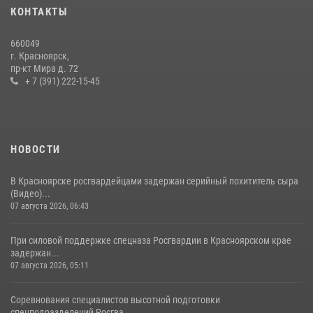
10 июля 2026, 06:21
3
КОНТАКТЫ
Росгвардейцы Зеленогорска стали знаковыми участниками
660049
празднования 70-летия города
г. Красноярск,
пр-кт Мира д. 72
21 июля 2026, 01:41
7
+ 7 (391) 222-15-45
НОВОСТИ
В Красноярске росгвардейцами задержан серийный похититель сыра
(Видео)...
07 августа 2026, 06:43
При силовой поддержке спецназа Росгвардии в Красноярском крае
задержан...
07 августа 2026, 05:11
Соревнования специалистов высотной подготовки
спецподразделений Росгва...