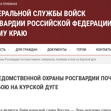
АЯ ПРИЕМНАЯ
ЕРАЛЬНОЙ СЛУЖБЫ ВОЙСК
ВАРДИИ РОССИЙСКОЙ ФЕДЕРАЦИ
МУ КРАЮ
СТЬ
ДЛЯ ГРАЖДАН
ДОКУМЕНТЫ
ГЕРОИ
КОНТАКТ
ны Росгвардии почтили память сибиряков, погибших в бою на Курской дуге
ВЕДОМСТВЕННОЙ ОХРАНЫ РОСГВАРДИИ ПО
БОЮ НА КУРСКОЙ ДУГЕ
та является Днём воинской славы России — День разгрома сове