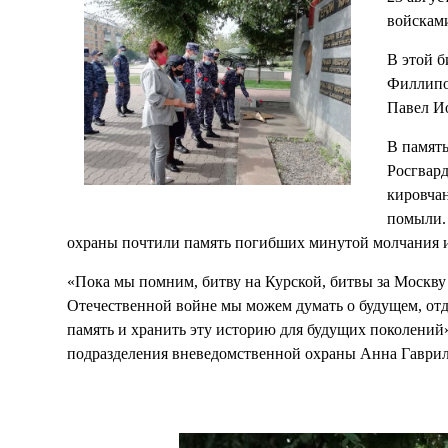
войсками
В этой б
Филлипо
Павел И
В память
Росгвар
кировчан
помыли.
охраны почтили память погибших минутой молчания и
«Пока мы помним, битву на Курской, битвы за Москву
Отечественной войне мы можем думать о будущем, отд
память и хранить эту историю для будущих поколений»
подразделения вневедомственной охраны Анна Гаврил