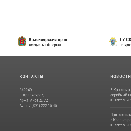
Красноярский край
ГУ СК
Официальный портал
по Кра
КОНТАКТЫ
НОВОСТ
660049
В Краснояр
г. Красноярск,
серийный по
пр-кт Мира д. 72
07 августа 20
+ 7 (391) 222-15-45
При силово
в Красноярс
07 августа 20