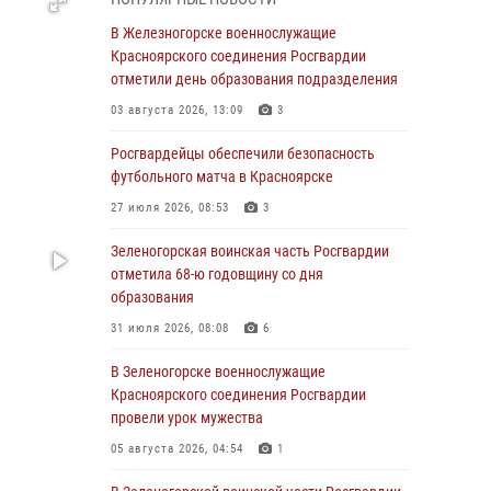
В Красноярске взрывотехники
В Железногорске военнослужащие
спецподразделения Росгвардии уничтожили
Красноярского соединения Росгвардии
артиллерийский снаряд
отметили день образования подразделения
05 августа 2026, 04:52
1
03 августа 2026, 13:09
3
В Красноярске сотрудники
Росгвардейцы обеспечили безопасность
вневедомственной охраны Росгвардии
футбольного матча в Красноярске
задержали подозреваемого в серии краж из
27 июля 2026, 08:53
3
гипермаркета
Зеленогорская воинская часть Росгвардии
04 августа 2026, 09:57
отметила 68-ю годовщину со дня
Сотрудники Росгвардии обеспечили
образования
общественный порядок во время
31 июля 2026, 08:08
6
проведения экстремального заплыва в
Дудинке
В Зеленогорске военнослужащие
Красноярского соединения Росгвардии
04 августа 2026, 08:36
1
провели урок мужества
В Красноярске сотрудники Росгвардии
05 августа 2026, 04:54
1
задержали подозреваемого в серии краж из
супермаркета