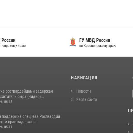
 России
ГУ МВД России
сноярскому краю
по Красноярскому краю
И
НАВИГАЦИЯ
ске росгвардейцами задержан
Новости
хититель сыра (Видео)...
Карта сайта
26, 06:43
П
й поддержке спецназа Росгвардии
ком крае задержан...
26, 05:11