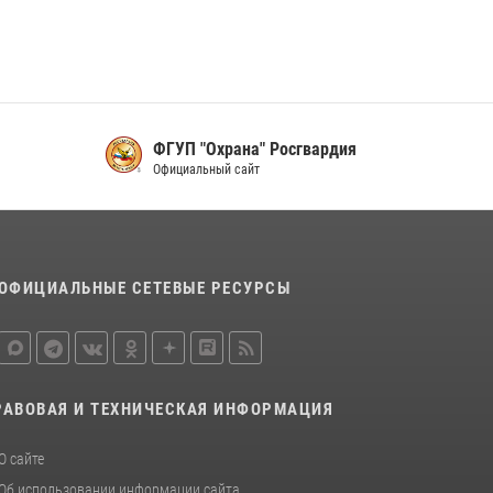
16 июля 2026, 07:42
2
В Красноярском крае завершился военно-
патриотический проект «Ступень к спецназу»,
главным организатором и наставником
которого выступил ОМОН «Ратибор»
Управления Росгвардии по Красноярскому
ФГУП "Охрана" Росгвардия
краю.
Официальный сайт
10 июля 2026, 06:21
3
ОФИЦИАЛЬНЫЕ СЕТЕВЫЕ РЕСУРСЫ
РАВОВАЯ И ТЕХНИЧЕСКАЯ ИНФОРМАЦИЯ
О сайте
Об использовании информации сайта