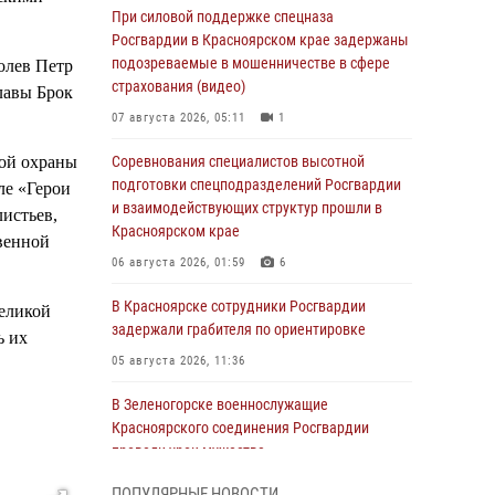
При силовой поддержке спецназа
Росгвардии в Красноярском крае задержаны
подозреваемые в мошенничестве в сфере
олев Петр
страхования (видео)
лавы Брок
07 августа 2026, 05:11
1
ной охраны
Соревнования специалистов высотной
подготовки спецподразделений Росгвардии
ле «Герои
и взаимодействующих структур прошли в
листьев,
Красноярском крае
венной
06 августа 2026, 01:59
6
В Красноярске сотрудники Росгвардии
Великой
задержали грабителя по ориентировке
ь их
05 августа 2026, 11:36
В Зеленогорске военнослужащие
Красноярского соединения Росгвардии
провели урок мужества
05 августа 2026, 04:54
1
ПОПУЛЯРНЫЕ НОВОСТИ