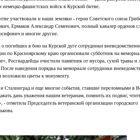
 немецко-фашистских войск в Курской битве.
итве участвовали и наши земляки - герои Советского союза Гриб
вич, Ермаков Александр Семенович, полный кавалер орденов с
осифович и многие другие.
 о погибших в бою на Курской дуге сотрудники вневедомствен
дии по Красноярскому краю организовали субботник на мемориа
е». Росгвардейцы очистили памятник от мусора, сухой травы и 
 После наведения порядка на мемориале сотрудники вневедомст
 возложили цветы к монументу.
 и Сталинград и еще многие события, ставшие переломными в 
авать дань уважения нашим ветеранам, помнить их подвиг, чтит
, - отметила Председатель ветеранской организации городского
ькова.