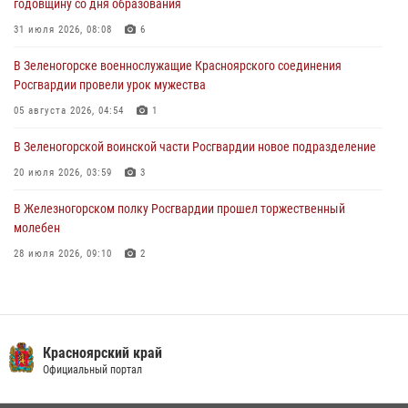
годовщину со дня образования
в серии краж из супермаркета
31 июля 2026, 08:08
6
04 августа 2026, 06:50
В Зеленогорске военнослужащие Красноярского соединения
Военнослужащие Красноярского соединения Росгвардии
Росгвардии провели урок мужества
познакомили отдыхающих детей с тонкостями РХБ защиты
05 августа 2026, 04:54
1
03 августа 2026, 13:12
2
В Зеленогорской воинской части Росгвардии новое подразделение
20 июля 2026, 03:59
3
В Железногорском полку Росгвардии прошел торжественный
молебен
28 июля 2026, 09:10
2
Железногорские росгвардецы получили в руки легендарное оружие
10 июля 2026, 06:18
4
Военнослужащие Росгвардии железногорской воинской части
Красноярский край
Росгвардии получили штатное вооружение
Официальный портал
16 июля 2026, 07:42
2