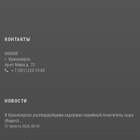
В Красноярском крае завершился военно-патриотический проект
«Ступень к спецназу», главным организатором и наставником
которого выступил ОМОН «Ратибор» Управления Росгвардии по
Красноярскому краю.
10 июля 2026, 06:21
3
КОНТАКТЫ
Росгвардейцы Зеленогорска стали знаковыми участниками
660049
празднования 70-летия города
г. Красноярск,
пр-кт Мира д. 72
21 июля 2026, 01:41
7
+ 7 (391) 222-15-45
НОВОСТИ
В Красноярске росгвардейцами задержан серийный похититель сыра
(Видео)...
07 августа 2026, 06:43