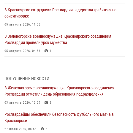
В Красноярске сотрудники Росгвардии задержали грабителя по
ориентировке
05 августа 2026, 11:36
В Зеленогорске военнослужащие Красноярского соединения
Росгвардии провели урок мужества
05 августа 2026, 04:54
1
В Красноярске взрывотехники спецподразделения Росгвардии
уничтожили артиллерийский снаряд
05 августа 2026, 04:52
1
ПОПУЛЯРНЫЕ НОВОСТИ
В Железногорске военнослужащие Красноярского соединения
В Красноярске сотрудники вневедомственной охраны Росгвардии
Росгвардии отметили день образования подразделения
задержали подозреваемого в серии краж из гипермаркета
03 августа 2026, 13:09
3
04 августа 2026, 09:57
Росгвардейцы обеспечили безопасность футбольного матча в
Сотрудники Росгвардии обеспечили общественный порядок во
Красноярске
время проведения экстремального заплыва в Дудинке
27 июля 2026, 08:53
3
04 августа 2026, 08:36
1