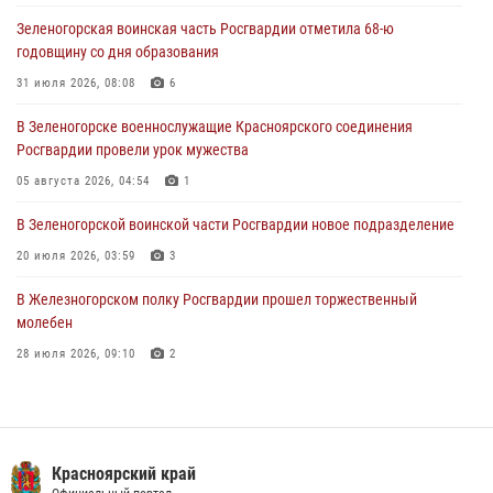
Зеленогорская воинская часть Росгвардии отметила 68-ю
В Красноярске сотрудники Росгвардии задержали подозреваемого
годовщину со дня образования
в серии краж из супермаркета
31 июля 2026, 08:08
6
04 августа 2026, 06:50
В Зеленогорске военнослужащие Красноярского соединения
Военнослужащие Красноярского соединения Росгвардии
Росгвардии провели урок мужества
познакомили отдыхающих детей с тонкостями РХБ защиты
05 августа 2026, 04:54
1
03 августа 2026, 13:12
2
В Зеленогорской воинской части Росгвардии новое подразделение
20 июля 2026, 03:59
3
В Железногорском полку Росгвардии прошел торжественный
молебен
28 июля 2026, 09:10
2
Железногорские росгвардецы получили в руки легендарное оружие
10 июля 2026, 06:18
4
Военнослужащие Росгвардии железногорской воинской части
Красноярский край