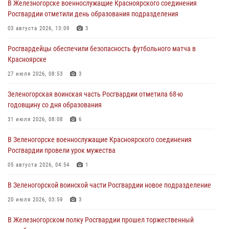
В Железногорске военнослужащие Красноярского соединения
В Красноярске сотрудники вневедомственной охраны Росгвардии
Росгвардии отметили день образования подразделения
задержали подозреваемого в серии краж из гипермаркета
03 августа 2026, 13:09
3
04 августа 2026, 09:57
Росгвардейцы обеспечили безопасность футбольного матча в
Сотрудники Росгвардии обеспечили общественный порядок во
Красноярске
время проведения экстремального заплыва в Дудинке
27 июля 2026, 08:53
3
04 августа 2026, 08:36
1
Зеленогорская воинская часть Росгвардии отметила 68-ю
В Красноярске сотрудники Росгвардии задержали подозреваемого
годовщину со дня образования
в серии краж из супермаркета
31 июля 2026, 08:08
6
04 августа 2026, 06:50
В Зеленогорске военнослужащие Красноярского соединения
Военнослужащие Красноярского соединения Росгвардии
Росгвардии провели урок мужества
познакомили отдыхающих детей с тонкостями РХБ защиты
05 августа 2026, 04:54
1
03 августа 2026, 13:12
2
В Зеленогорской воинской части Росгвардии новое подразделение
20 июля 2026, 03:59
3
В Железногорском полку Росгвардии прошел торжественный