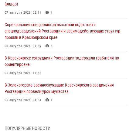
(видео)
07 августа 2026, 05:11
1
Соревнования специалистов высотной подготовки
спецподразделений Росгвардии и взаимодействующих структур
прошли в Красноярском крае
06 августа 2026, 01:59
6
В Красноярске сотрудники Росгвардии задержали грабителя по
ориентировке
05 августа 2026, 11:36
В Зеленогорске военнослужащие Красноярского соединения
Росгвардии провели урок мужества
05 августа 2026, 04:54
1
В Красноярске взрывотехники спецподразделения Росгвардии
уничтожили артиллерийский снаряд
05 августа 2026, 04:52
1
ПОПУЛЯРНЫЕ НОВОСТИ