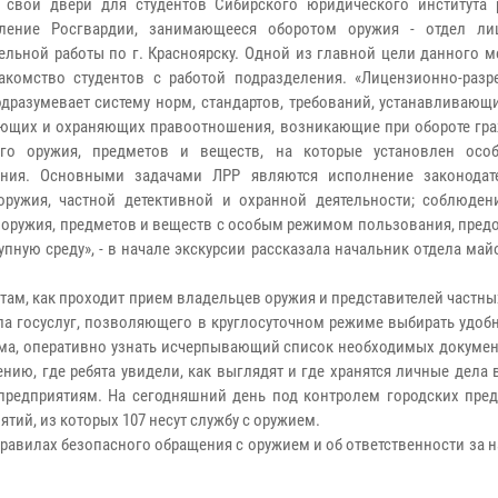
 свои двери для студентов Сибирского юридического института 
еление Росгвардии, занимающееся оборотом оружия - отдел ли
ельной работы по г. Красноярску. Одной из главной цели данного 
акомство студентов с работой подразделения. «Лицензионно-разр
одразумевает систему норм, стандартов, требований, устанавливающ
ющих и охраняющих правоотношения, возникающие при обороте гра
ого оружия, предметов и веществ, на которые установлен ос
ания. Основными задачами ЛРР являются исполнение законодат
оружия, частной детективной и охранной деятельности; соблюден
ия оружия, предметов и веществ с особым режимом пользования, пре
пную среду», - в начале экскурсии рассказала начальник отдела ма
ам, как проходит прием владельцев оружия и представителей частн
а госуслуг, позволяющего в круглосуточном режиме выбирать удобн
ома, оперативно узнать исчерпывающий список необходимых докумен
нию, где ребята увидели, как выглядят и где хранятся личные дела
 предприятиям. На сегодняшний день под контролем городских пред
тий, из которых 107 несут службу с оружием.
равилах безопасного обращения с оружием и об ответственности за 