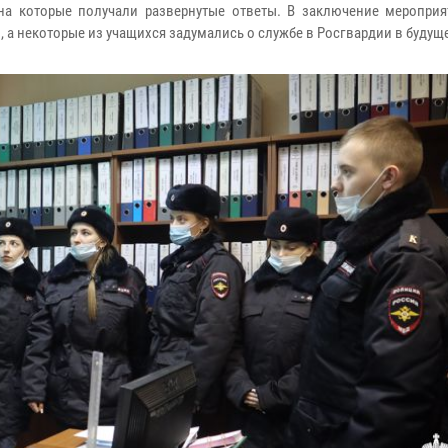
а которые получали развернутые ответы. В заключение мероприят
 а некоторые из учащихся задумались о службе в Росгвардии в будущ