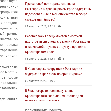
распахнуло
При силовой поддержке спецназа
цензионно-
Росгвардии в Красноярском крае задержаны
мероприятия
подозреваемые в мошенничестве в сфере
ешительная
страхования (видео)
их порядок,
07 августа 2026, 05:11
1
жданского,
обый режим
Соревнования специалистов высотной
ельства об
подготовки спецподразделений Росгвардии
ие порядка
и взаимодействующих структур прошли в
дотвращение
Красноярском крае
йор полиции
06 августа 2026, 01:59
6
ых охранных
В Красноярске сотрудники Росгвардии
ое место и
задержали грабителя по ориентировке
тов. Кроме
05 августа 2026, 11:36
 владельцев
ставителей
В Зеленогорске военнослужащие
Красноярского соединения Росгвардии
нарушения в
провели урок мужества
05 августа 2026, 04:54
1
ПОПУЛЯРНЫЕ НОВОСТИ