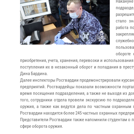
Накануне
подразд
разрешит
стало зн
работа п
закрепля
служебн
пользов
обороте 
приобретения, учета, хранения, перевозки и использован
поступления их в незаконный оборот и попадания в престу
Дина Бардина.
Далее инспекторы Росгвардии продемонстрировали курсант
предприятий. Росгвардейцы показали возможности портал
время посещения подразделения, а также не выходя из д
того, сотрудники отдела провели экскурсию по подразделе
оружия, а также как ведутся дела по частным охранным
Росгвардии находится более 245 частных охранных предприя
Представители Росгвардии также напомнили студентам о п
сфере оборота оружия.