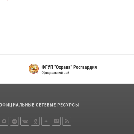
16 июля 2026, 07:42
2
В Красноярском крае завершился военно-
патриотический проект «Ступень к спецназу»,
главным организатором и наставником
которого выступил ОМОН «Ратибор»
Управления Росгвардии по Красноярскому
краю.
10 июля 2026, 06:21
3
ФГУП "Охрана" Росгвардия
Официальный сайт
ОФИЦИАЛЬНЫЕ СЕТЕВЫЕ РЕСУРСЫ