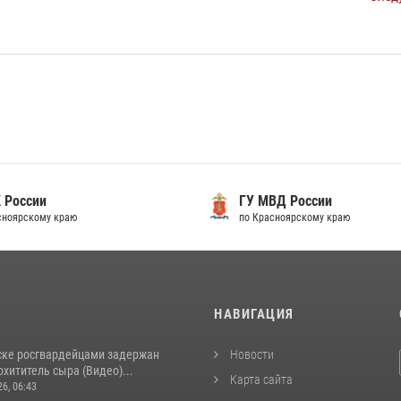
 России
ГУ МВД России
сноярскому краю
по Красноярскому краю
И
НАВИГАЦИЯ
ске росгвардейцами задержан
Новости
хититель сыра (Видео)...
Карта сайта
26, 06:43