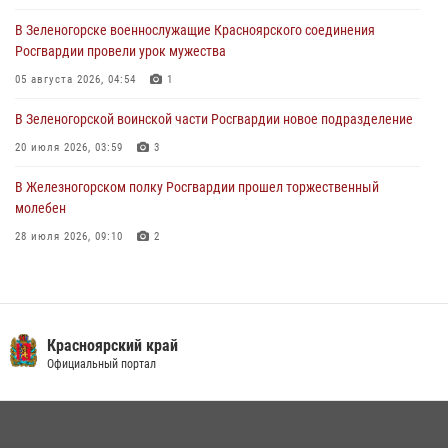
В Зеленогорске военнослужащие Красноярского соединения
Военнослужащие Красноярского соединения Росгвардии
Росгвардии провели урок мужества
познакомили отдыхающих детей с тонкостями РХБ защиты
05 августа 2026, 04:54
1
03 августа 2026, 13:12
2
В Зеленогорской воинской части Росгвардии новое подразделение
20 июля 2026, 03:59
3
В Железногорском полку Росгвардии прошел торжественный
молебен
28 июля 2026, 09:10
2
В Красноярском соединении и территориальном управлении
Росгвардии начался летний период обучения
08 июля 2026, 09:57
6
Красноярский край
Железногорские росгвардецы получили в руки легендарное оружие
Официальный портал
10 июля 2026, 06:18
4
Военнослужащие Росгвардии железногорской воинской части