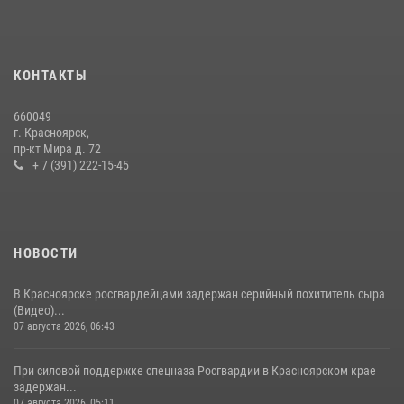
Росгвардии получили штатное вооружение
16 июля 2026, 07:42
2
В Красноярском крае завершился военно-патриотический проект
КОНТАКТЫ
«Ступень к спецназу», главным организатором и наставником
которого выступил ОМОН «Ратибор» Управления Росгвардии по
660049
Красноярскому краю.
г. Красноярск,
пр-кт Мира д. 72
10 июля 2026, 06:21
3
+ 7 (391) 222-15-45
НОВОСТИ
В Красноярске росгвардейцами задержан серийный похититель сыра
(Видео)...
07 августа 2026, 06:43
При силовой поддержке спецназа Росгвардии в Красноярском крае
задержан...
07 августа 2026, 05:11