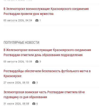
В Зеленогорске военнослужащие Красноярского соединения
Росгвардии провели урок мужества
05 августа 2026, 04:54
1
В Красноярске взрывотехники спецподразделения Росгвардии
уничтожили артиллерийский снаряд
05 августа 2026, 04:52
1
ПОПУЛЯРНЫЕ НОВОСТИ
В Железногорске военнослужащие Красноярского соединения
В Красноярске сотрудники вневедомственной охраны Росгвардии
Росгвардии отметили день образования подразделения
задержали подозреваемого в серии краж из гипермаркета
03 августа 2026, 13:09
3
04 августа 2026, 09:57
Росгвардейцы обеспечили безопасность футбольного матча в
Сотрудники Росгвардии обеспечили общественный порядок во
Красноярске
время проведения экстремального заплыва в Дудинке
27 июля 2026, 08:53
3
04 августа 2026, 08:36
1
Зеленогорская воинская часть Росгвардии отметила 68-ю
В Красноярске сотрудники Росгвардии задержали подозреваемого
годовщину со дня образования
в серии краж из супермаркета
31 июля 2026, 08:08
6
04 августа 2026, 06:50