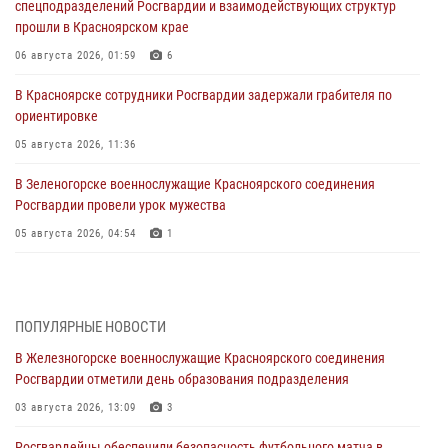
спецподразделений Росгвардии и взаимодействующих структур
прошли в Красноярском крае
06 августа 2026, 01:59
6
В Красноярске сотрудники Росгвардии задержали грабителя по
ориентировке
05 августа 2026, 11:36
В Зеленогорске военнослужащие Красноярского соединения
Росгвардии провели урок мужества
05 августа 2026, 04:54
1
В Красноярске взрывотехники спецподразделения Росгвардии
уничтожили артиллерийский снаряд
05 августа 2026, 04:52
1
ПОПУЛЯРНЫЕ НОВОСТИ
В Железногорске военнослужащие Красноярского соединения
В Красноярске сотрудники вневедомственной охраны Росгвардии
Росгвардии отметили день образования подразделения
задержали подозреваемого в серии краж из гипермаркета
03 августа 2026, 13:09
3
04 августа 2026, 09:57
Росгвардейцы обеспечили безопасность футбольного матча в