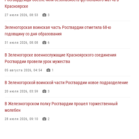
Сотрудники Росгвардии обеспечили общественный порядок во
Красноярске
время проведения экстремального заплыва в Дудинке
27 июля 2026, 08:53
3
04 августа 2026, 08:36
1
Зеленогорская воинская часть Росгвардии отметила 68-ю
В Красноярске сотрудники Росгвардии задержали подозреваемого
годовщину со дня образования
в серии краж из супермаркета
31 июля 2026, 08:08
6
04 августа 2026, 06:50
В Зеленогорске военнослужащие Красноярского соединения
Военнослужащие Красноярского соединения Росгвардии
Росгвардии провели урок мужества
познакомили отдыхающих детей с тонкостями РХБ защиты
05 августа 2026, 04:54
1
03 августа 2026, 13:12
2
В Зеленогорской воинской части Росгвардии новое подразделение
20 июля 2026, 03:59
3
В Железногорском полку Росгвардии прошел торжественный
молебен
28 июля 2026, 09:10
2
Железногорские росгвардецы получили в руки легендарное оружие