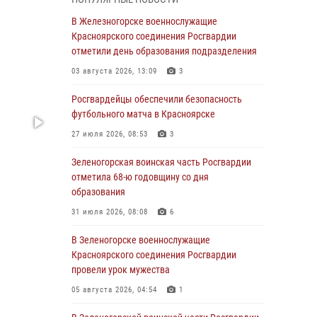
04 августа 2026, 09:57
В Железногорске военнослужащие
Сотрудники Росгвардии обеспечили
Красноярского соединения Росгвардии
общественный порядок во время
отметили день образования подразделения
проведения экстремального заплыва в
03 августа 2026, 13:09
3
Дудинке
Росгвардейцы обеспечили безопасность
04 августа 2026, 08:36
1
футбольного матча в Красноярске
В Красноярске сотрудники Росгвардии
27 июля 2026, 08:53
3
задержали подозреваемого в серии краж из
супермаркета
Зеленогорская воинская часть Росгвардии
отметила 68-ю годовщину со дня
04 августа 2026, 06:50
образования
Военнослужащие Красноярского соединения
31 июля 2026, 08:08
6
Росгвардии познакомили отдыхающих детей
с тонкостями РХБ защиты
В Зеленогорске военнослужащие
Красноярского соединения Росгвардии
03 августа 2026, 13:12
2
провели урок мужества
В Железногорске военнослужащие
05 августа 2026, 04:54
1
Красноярского соединения Росгвардии
отметили день образования подразделения