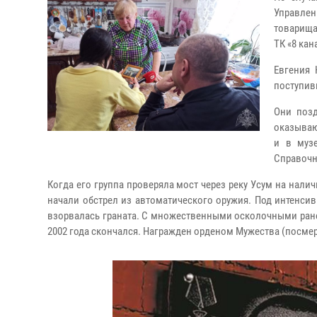
Управлен
товарища
ТК «8 кан
Евгения 
поступивш
Они поз
оказываю
и в муз
Справочно
Когда его группа проверяла мост через реку Усум на нали
начали обстрел из автоматического оружия. Под интенси
взорвалась граната. С множественными осколочными ранени
2002 года скончался. Награжден орденом Мужества (посмер