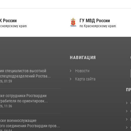
 России
ГУ МВД России
сноярскому краю
по Красноярскому краю
И
НАВИГАЦИЯ
ия специалистов высотной
Новости
спецподразделений Росгва...
Карта сайта
26, 01:59
П
ске сотрудники Росгвардии
рабителя по ориентировк...
26, 11:36
рске военнослужащие
го соединения Росгвардии пров...