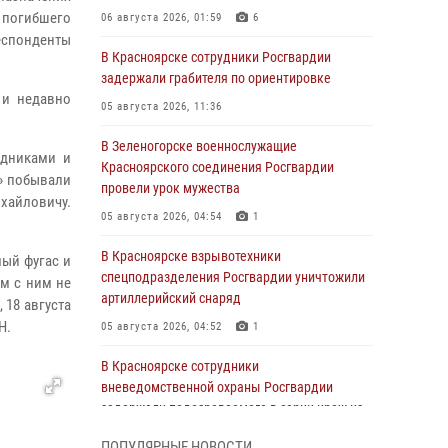
 погибшего
06 августа 2026, 01:59
6
еспонденты
В Красноярске сотрудники Росгвардии
задержали грабителя по ориентировке
 и недавно
05 августа 2026, 11:36
В Зеленогорске военнослужащие
здниками и
Красноярского соединения Росгвардии
» побывали
провели урок мужества
хайловичу.
05 августа 2026, 04:54
1
В Красноярске взрывотехники
мый фугас и
спецподразделения Росгвардии уничтожили
м с ним не
артиллерийский снаряд
 18 августа
Н.
05 августа 2026, 04:52
1
В Красноярске сотрудники
вневедомственной охраны Росгвардии
задержали подозреваемого в серии краж из
гипермаркета
ПОПУЛЯРНЫЕ НОВОСТИ