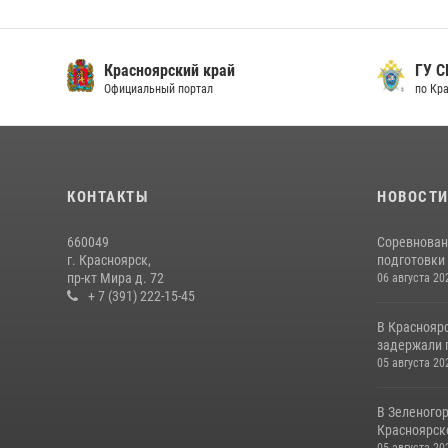
Красноярский край
ГУ СК
Официальный портал
по Кра
КОНТАКТЫ
НОВОСТ
660049
Соревнован
г. Красноярск,
подготовки 
пр-кт Мира д. 72
06 августа 20
+ 7 (391) 222-15-45
В Краснояр
задержали г
05 августа 20
В Зеленого
Красноярско