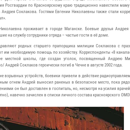
ия Росгвардии по Красноярскому краю традиционно навестили маму
 Андрея Соклакова. Гостями Евгении Николаевны также стали корр
ал».
Николаевна проживает в городе Маганске. Боевые друзья Андрея
ие на службу сотрудники отряда – частые гости в её доме.
дравляют родных старшего прапорщика милиции Соклакова с пра
т им необходимую помощь по хозяйству. Корреспонденты «8 канала
ее местной школы, где создан уголок, посвященный Андрею Ми
/ Андрей Соклаков героически погиб в Чечне в августе 2002 года.
чие взрывных устройств, боевики привели в действие радиоуправляе
вным огнем Андрей выносил раненых в безопасное место, пока рядо
ями он был доставлен в госпиталь, но, несмотря на усилия врачей,
тно), навечно зачислен в списки личного состава красноярского ОМО