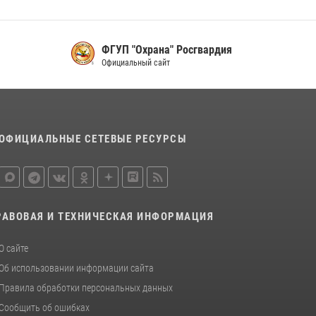
16 июля 2026, 07:42
2
В Красноярском крае завершился военно-
патриотический проект «Ступень к спецназу»,
ФГУП "Охрана" Росгвардия
главным организатором и наставником
Официальный сайт
которого выступил ОМОН «Ратибор»
Управления Росгвардии по Красноярскому
краю.
10 июля 2026, 06:21
3
ОФИЦИАЛЬНЫЕ СЕТЕВЫЕ РЕСУРСЫ
РАВОВАЯ И ТЕХНИЧЕСКАЯ ИНФОРМАЦИЯ
О сайте
Об использовании информации сайта
Правила обработки персональных данных
Сообщить об ошибках