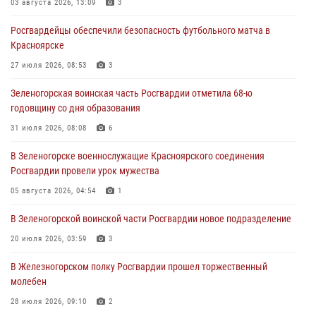
03 августа 2026, 13:09
3
Военнослужащие Красноярского соединения Росгвардии
Росгвардейцы обеспечили безопасность футбольного матча в
познакомили отдыхающих детей с тонкостями РХБ защиты
Красноярске
03 августа 2026, 13:12
2
27 июля 2026, 08:53
3
В Железногорске военнослужащие Красноярского соединения
Зеленогорская воинская часть Росгвардии отметила 68-ю
Росгвардии отметили день образования подразделения
годовщину со дня образования
03 августа 2026, 13:09
3
31 июля 2026, 08:08
6
Зеленогорская воинская часть Росгвардии отметила 68-ю
В Зеленогорске военнослужащие Красноярского соединения
годовщину со дня образования
Росгвардии провели урок мужества
31 июля 2026, 08:08
6
05 августа 2026, 04:54
1
В Зеленогорской воинской части Росгвардии новое подразделение
20 июля 2026, 03:59
3
В Железногорском полку Росгвардии прошел торжественный
молебен
28 июля 2026, 09:10
2