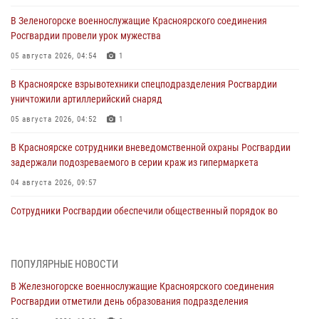
В Зеленогорске военнослужащие Красноярского соединения
Росгвардии провели урок мужества
05 августа 2026, 04:54
1
В Красноярске взрывотехники спецподразделения Росгвардии
уничтожили артиллерийский снаряд
05 августа 2026, 04:52
1
В Красноярске сотрудники вневедомственной охраны Росгвардии
задержали подозреваемого в серии краж из гипермаркета
04 августа 2026, 09:57
Сотрудники Росгвардии обеспечили общественный порядок во
время проведения экстремального заплыва в Дудинке
04 августа 2026, 08:36
1
ПОПУЛЯРНЫЕ НОВОСТИ
В Красноярске сотрудники Росгвардии задержали подозреваемого
В Железногорске военнослужащие Красноярского соединения
в серии краж из супермаркета
Росгвардии отметили день образования подразделения
04 августа 2026, 06:50