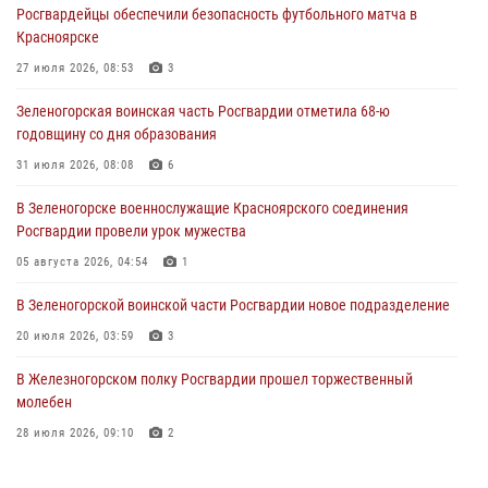
Росгвардейцы обеспечили безопасность футбольного матча в
В Красноярске сотрудники Росгвардии задержали подозреваемого
Красноярске
в серии краж из супермаркета
27 июля 2026, 08:53
3
04 августа 2026, 06:50
Зеленогорская воинская часть Росгвардии отметила 68-ю
Военнослужащие Красноярского соединения Росгвардии
годовщину со дня образования
познакомили отдыхающих детей с тонкостями РХБ защиты
31 июля 2026, 08:08
6
03 августа 2026, 13:12
2
В Зеленогорске военнослужащие Красноярского соединения
В Железногорске военнослужащие Красноярского соединения
Росгвардии провели урок мужества
Росгвардии отметили день образования подразделения
05 августа 2026, 04:54
1
03 августа 2026, 13:09
3
В Зеленогорской воинской части Росгвардии новое подразделение
20 июля 2026, 03:59
3
В Железногорском полку Росгвардии прошел торжественный
молебен
28 июля 2026, 09:10
2
В Красноярском соединении и территориальном управлении