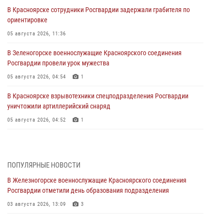
В Красноярске сотрудники Росгвардии задержали грабителя по
ориентировке
05 августа 2026, 11:36
В Зеленогорске военнослужащие Красноярского соединения
Росгвардии провели урок мужества
05 августа 2026, 04:54
1
В Красноярске взрывотехники спецподразделения Росгвардии
уничтожили артиллерийский снаряд
05 августа 2026, 04:52
1
В Красноярске сотрудники вневедомственной охраны Росгвардии
задержали подозреваемого в серии краж из гипермаркета
04 августа 2026, 09:57
ПОПУЛЯРНЫЕ НОВОСТИ
В Железногорске военнослужащие Красноярского соединения
Сотрудники Росгвардии обеспечили общественный порядок во
Росгвардии отметили день образования подразделения
время проведения экстремального заплыва в Дудинке
03 августа 2026, 13:09
3
04 августа 2026, 08:36
1