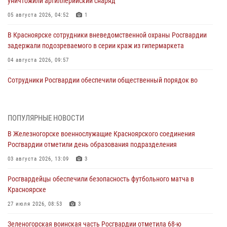
уничтожили артиллерийский снаряд
05 августа 2026, 04:52
1
В Красноярске сотрудники вневедомственной охраны Росгвардии
задержали подозреваемого в серии краж из гипермаркета
04 августа 2026, 09:57
Сотрудники Росгвардии обеспечили общественный порядок во
время проведения экстремального заплыва в Дудинке
04 августа 2026, 08:36
1
ПОПУЛЯРНЫЕ НОВОСТИ
В Красноярске сотрудники Росгвардии задержали подозреваемого
В Железногорске военнослужащие Красноярского соединения
в серии краж из супермаркета
Росгвардии отметили день образования подразделения
04 августа 2026, 06:50
03 августа 2026, 13:09
3
Военнослужащие Красноярского соединения Росгвардии
Росгвардейцы обеспечили безопасность футбольного матча в
познакомили отдыхающих детей с тонкостями РХБ защиты
Красноярске
03 августа 2026, 13:12
2
27 июля 2026, 08:53
3
В Железногорске военнослужащие Красноярского соединения
Зеленогорская воинская часть Росгвардии отметила 68-ю
Росгвардии отметили день образования подразделения