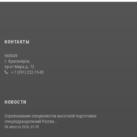
Военнослужащие Росгвардии железногорской воинской части
Росгвардии получили штатное вооружение
16 июля 2026, 07:42
2
В Красноярском крае завершился военно-патриотический проект
КОНТАКТЫ
«Ступень к спецназу», главным организатором и наставником
которого выступил ОМОН «Ратибор» Управления Росгвардии по
660049
Красноярскому краю.
г. Красноярск,
пр-кт Мира д. 72
10 июля 2026, 06:21
3
+ 7 (391) 222-15-45
НОВОСТИ
Соревнования специалистов высотной подготовки
спецподразделений Росгва...
06 августа 2026, 01:59