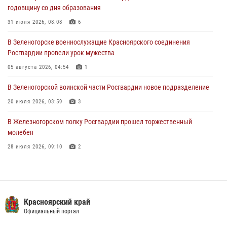
годовщину со дня образования
03 августа 2026, 13:09
3
31 июля 2026, 08:08
6
Зеленогорская воинская часть Росгвардии отметила 68-ю
В Зеленогорске военнослужащие Красноярского соединения
годовщину со дня образования
Росгвардии провели урок мужества
31 июля 2026, 08:08
6
05 августа 2026, 04:54
1
В Зеленогорской воинской части Росгвардии новое подразделение
20 июля 2026, 03:59
3
В Железногорском полку Росгвардии прошел торжественный
молебен
28 июля 2026, 09:10
2
В Красноярском соединении и территориальном управлении
Росгвардии начался летний период обучения
08 июля 2026, 09:57
6
Красноярский край
Железногорские росгвардецы получили в руки легендарное оружие
Официальный портал
10 июля 2026, 06:18
4