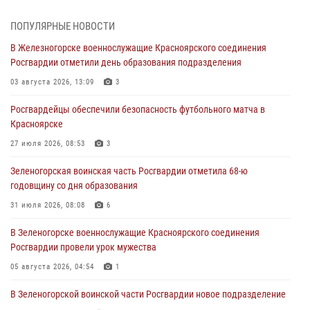
уничтожили артиллерийский снаряд
05 августа 2026, 04:52
1
ПОПУЛЯРНЫЕ НОВОСТИ
В Железногорске военнослужащие Красноярского соединения
В Красноярске сотрудники вневедомственной охраны Росгвардии
Росгвардии отметили день образования подразделения
задержали подозреваемого в серии краж из гипермаркета
03 августа 2026, 13:09
3
04 августа 2026, 09:57
Росгвардейцы обеспечили безопасность футбольного матча в
Сотрудники Росгвардии обеспечили общественный порядок во
Красноярске
время проведения экстремального заплыва в Дудинке
27 июля 2026, 08:53
3
04 августа 2026, 08:36
1
Зеленогорская воинская часть Росгвардии отметила 68-ю
В Красноярске сотрудники Росгвардии задержали подозреваемого
годовщину со дня образования
в серии краж из супермаркета
31 июля 2026, 08:08
6
04 августа 2026, 06:50
В Зеленогорске военнослужащие Красноярского соединения
Военнослужащие Красноярского соединения Росгвардии
Росгвардии провели урок мужества
познакомили отдыхающих детей с тонкостями РХБ защиты
05 августа 2026, 04:54
1
03 августа 2026, 13:12
2
В Зеленогорской воинской части Росгвардии новое подразделение