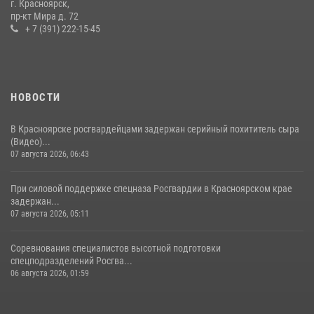
г. Красноярск,
пр-кт Мира д. 72
10 июля 2026, 06:21
3
+ 7 (391) 222-15-45
НОВОСТИ
В Красноярске росгвардейцами задержан серийный похититель сыра
(Видео)...
07 августа 2026, 06:43
При силовой поддержке спецназа Росгвардии в Красноярском крае
задержан...
07 августа 2026, 05:11
Соревнования специалистов высотной подготовки
спецподразделений Росгва...
06 августа 2026, 01:59