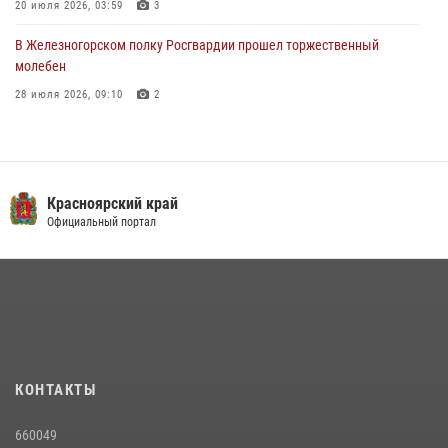
20 июля 2026, 03:59
3
В Железногорском полку Росгвардии прошел торжественный
молебен
28 июля 2026, 09:10
2
В Красноярском соединении и территориальном управлении
Росгвардии начался летний период обучения
08 июля 2026, 09:57
6
Красноярский край
Железногорские росгвардецы получили в руки легендарное оружие
Официальный портал
10 июля 2026, 06:18
4
Военнослужащие Росгвардии железногорской воинской части
Росгвардии получили штатное вооружение
16 июля 2026, 07:42
2
В Красноярском крае завершился военно-патриотический проект
КОНТАКТЫ
«Ступень к спецназу», главным организатором и наставником
которого выступил ОМОН «Ратибор» Управления Росгвардии по
660049
Красноярскому краю.