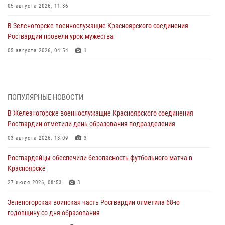
05 августа 2026, 11:36
В Зеленогорске военнослужащие Красноярского соединения
Росгвардии провели урок мужества
05 августа 2026, 04:54
1
В Красноярске взрывотехники спецподразделения Росгвардии
уничтожили артиллерийский снаряд
05 августа 2026, 04:52
1
ПОПУЛЯРНЫЕ НОВОСТИ
В Железногорске военнослужащие Красноярского соединения
В Красноярске сотрудники вневедомственной охраны Росгвардии
Росгвардии отметили день образования подразделения
задержали подозреваемого в серии краж из гипермаркета
03 августа 2026, 13:09
3
04 августа 2026, 09:57
Росгвардейцы обеспечили безопасность футбольного матча в
Сотрудники Росгвардии обеспечили общественный порядок во
Красноярске
время проведения экстремального заплыва в Дудинке
27 июля 2026, 08:53
3
04 августа 2026, 08:36
1
Зеленогорская воинская часть Росгвардии отметила 68-ю
В Красноярске сотрудники Росгвардии задержали подозреваемого
годовщину со дня образования
в серии краж из супермаркета