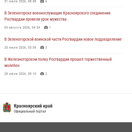
31 июля 2026, 08:08
6
04 августа 2026, 06:50
В Зеленогорске военнослужащие Красноярского соединения
Военнослужащие Красноярского соединения Росгвардии
Росгвардии провели урок мужества
познакомили отдыхающих детей с тонкостями РХБ защиты
05 августа 2026, 04:54
1
03 августа 2026, 13:12
2
В Зеленогорской воинской части Росгвардии новое подразделение
20 июля 2026, 03:59
3
В Железногорском полку Росгвардии прошел торжественный
молебен
28 июля 2026, 09:10
2
Железногорские росгвардецы получили в руки легендарное оружие
10 июля 2026, 06:18
4
Военнослужащие Росгвардии железногорской воинской части
Красноярский край
Росгвардии получили штатное вооружение
Официальный портал
16 июля 2026, 07:42
2
В Красноярском крае завершился военно-патриотический проект