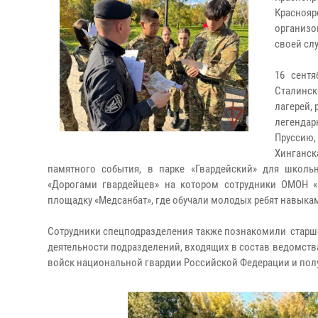
Красноя
организо
своей сл
16 сент
Сталинс
лагерей,
легендар
Пруссию,
Хинганс
памятного события, в парке «Гвардейский» для школь
«Дорогами гвардейцев» на котором сотрудники ОМОН «
площадку «Медсанбат», где обучали молодых ребят навыка
Сотрудники спецподразделения также познакомили старшек
деятельности подразделений, входящих в состав ведомства
войск национальной гвардии Российской Федерации и полу