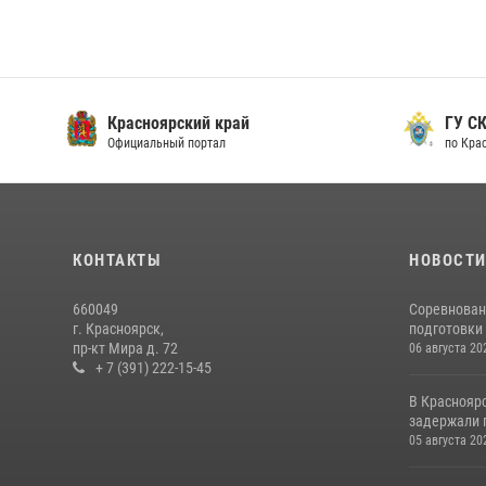
Красноярский край
ГУ СК
Официальный портал
по Кра
КОНТАКТЫ
НОВОСТ
660049
Соревнован
г. Красноярск,
подготовки 
пр-кт Мира д. 72
06 августа 20
+ 7 (391) 222-15-45
В Краснояр
задержали г
05 августа 20