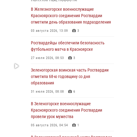
04 августа 2026, 09:57
В Железногорске военнослужащие
Сотрудники Росгвардии обеспечили
Красноярского соединения Росгвардии
общественный порядок во время
отметили день образования подразделения
проведения экстремального заплыва в
03 августа 2026, 13:09
3
Дудинке
Росгвардейцы обеспечили безопасность
04 августа 2026, 08:36
1
футбольного матча в Красноярске
В Красноярске сотрудники Росгвардии
27 июля 2026, 08:53
3
задержали подозреваемого в серии краж из
супермаркета
Зеленогорская воинская часть Росгвардии
отметила 68-ю годовщину со дня
04 августа 2026, 06:50
образования
Военнослужащие Красноярского соединения
31 июля 2026, 08:08
6
Росгвардии познакомили отдыхающих детей
с тонкостями РХБ защиты
В Зеленогорске военнослужащие
Красноярского соединения Росгвардии
03 августа 2026, 13:12
2
провели урок мужества
В Железногорске военнослужащие
05 августа 2026, 04:54
1
Красноярского соединения Росгвардии
отметили день образования подразделения