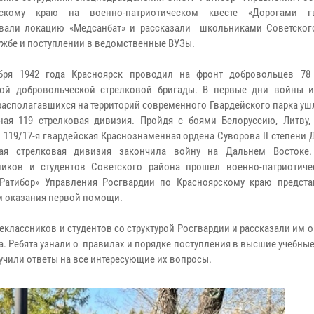
рскому краю на военно-патриотическом квесте «Дорогами гв
вали локацию «Медсанбат» и рассказали школьниками Советског
ужбе и поступлении в ведомственные ВУЗы.
ября 1942 года Красноярск проводил на фронт добровольцев 78
кой добровольческой стрелковой бригады. В первые дни войны 
 располагавшихся на территорий современного Гвардейского парка уш
ная 119 стрелковая дивизия. Пройдя с боями Белоруссию, Литву,
 119/17-я гвардейская Краснознаменная ордена Суворова II степени
кая стрелковая дивизия закончила войну на Дальнем Востоке
ников и студентов Советского района прошел военно-патриотиче
Ратибор» Управления Росгвардии по Красноярскому краю предст
м оказания первой помощи.
лассников и студентов со структурой Росгвардии и рассказали им 
. Ребята узнали о правилах и порядке поступления в высшие учебны
чили ответы на все интересующие их вопросы.