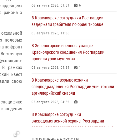
ардейцев»
06 августа 2026, 01:59
6
о района о
В Красноярске сотрудники Росгвардии
задержали грабителя по ориентировке
 отдельной
05 августа 2026, 11:36
из полевых
В Зеленогорске военнослужащие
ла на фронт
Красноярского соединения Росгвардии
 Восточную
провели урок мужества
 Духовщино-
. В рамках
05 августа 2026, 04:54
1
ский квест
В Красноярске взрывотехники
авили свою
спецподразделения Росгвардии уничтожили
артиллерийский снаряд
о специфике
05 августа 2026, 04:52
1
е заведения
В Красноярске сотрудники
вневедомственной охраны Росгвардии
задержали подозреваемого в серии краж из
гипермаркета
ПОПУЛЯРНЫЕ НОВОСТИ