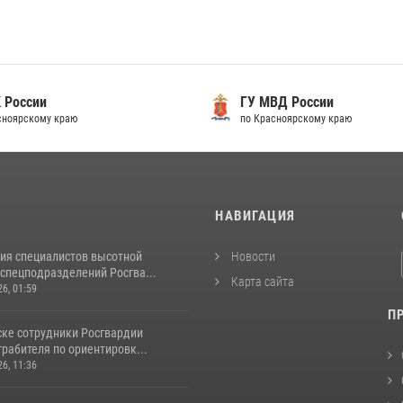
 России
ГУ МВД России
сноярскому краю
по Красноярскому краю
И
НАВИГАЦИЯ
ия специалистов высотной
Новости
спецподразделений Росгва...
Карта сайта
26, 01:59
П
ске сотрудники Росгвардии
рабителя по ориентировк...
26, 11:36