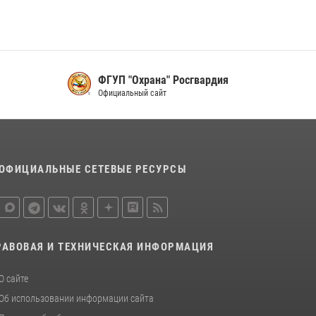
16 июля 2026, 07:42
2
В Красноярском крае завершился военно-
патриотический проект «Ступень к спецназу»,
главным организатором и наставником
которого выступил ОМОН «Ратибор»
ФГУП "Охрана" Росгвардия
Управления Росгвардии по Красноярскому
Официальный сайт
краю.
10 июля 2026, 06:21
3
ОФИЦИАЛЬНЫЕ СЕТЕВЫЕ РЕСУРСЫ
РАВОВАЯ И ТЕХНИЧЕСКАЯ ИНФОРМАЦИЯ
О сайте
Об использовании информации сайта