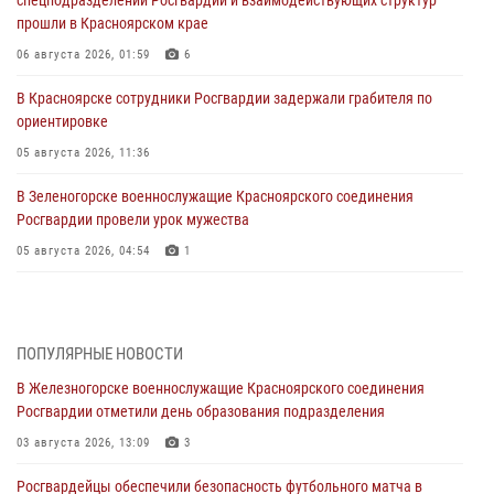
прошли в Красноярском крае
06 августа 2026, 01:59
6
В Красноярске сотрудники Росгвардии задержали грабителя по
ориентировке
05 августа 2026, 11:36
В Зеленогорске военнослужащие Красноярского соединения
Росгвардии провели урок мужества
05 августа 2026, 04:54
1
В Красноярске взрывотехники спецподразделения Росгвардии
уничтожили артиллерийский снаряд
05 августа 2026, 04:52
1
ПОПУЛЯРНЫЕ НОВОСТИ
В Железногорске военнослужащие Красноярского соединения
В Красноярске сотрудники вневедомственной охраны Росгвардии
Росгвардии отметили день образования подразделения
задержали подозреваемого в серии краж из гипермаркета
03 августа 2026, 13:09
3
04 августа 2026, 09:57
Росгвардейцы обеспечили безопасность футбольного матча в
Сотрудники Росгвардии обеспечили общественный порядок во