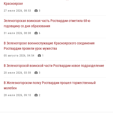
Красноярске
время проведения экстремального заплыва в Дудинке
27 июля 2026, 08:53
3
04 августа 2026, 08:36
1
Зеленогорская воинская часть Росгвардии отметила 68-ю
В Красноярске сотрудники Росгвардии задержали подозреваемого
годовщину со дня образования
в серии краж из супермаркета
31 июля 2026, 08:08
6
04 августа 2026, 06:50
В Зеленогорске военнослужащие Красноярского соединения
Военнослужащие Красноярского соединения Росгвардии
Росгвардии провели урок мужества
познакомили отдыхающих детей с тонкостями РХБ защиты
05 августа 2026, 04:54
1
03 августа 2026, 13:12
2
В Зеленогорской воинской части Росгвардии новое подразделение
20 июля 2026, 03:59
3
В Железногорском полку Росгвардии прошел торжественный
молебен
28 июля 2026, 09:10
2
В Красноярском соединении и территориальном управлении
Росгвардии начался летний период обучения