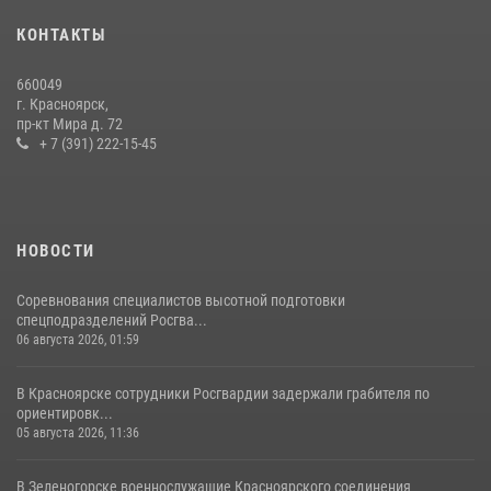
В Красноярском крае завершился военно-патриотический проект
КОНТАКТЫ
«Ступень к спецназу», главным организатором и наставником
которого выступил ОМОН «Ратибор» Управления Росгвардии по
660049
Красноярскому краю.
г. Красноярск,
пр-кт Мира д. 72
10 июля 2026, 06:21
3
+ 7 (391) 222-15-45
НОВОСТИ
Соревнования специалистов высотной подготовки
спецподразделений Росгва...
06 августа 2026, 01:59
В Красноярске сотрудники Росгвардии задержали грабителя по
ориентировк...
05 августа 2026, 11:36
В Зеленогорске военнослужащие Красноярского соединения