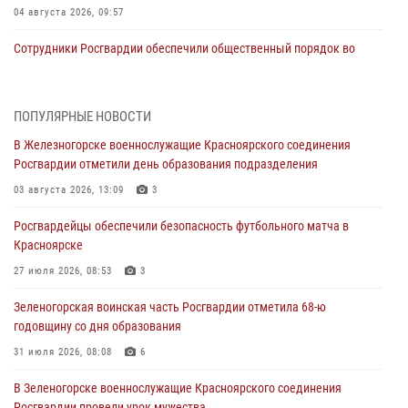
04 августа 2026, 09:57
Сотрудники Росгвардии обеспечили общественный порядок во
время проведения экстремального заплыва в Дудинке
04 августа 2026, 08:36
1
ПОПУЛЯРНЫЕ НОВОСТИ
В Красноярске сотрудники Росгвардии задержали подозреваемого
В Железногорске военнослужащие Красноярского соединения
в серии краж из супермаркета
Росгвардии отметили день образования подразделения
04 августа 2026, 06:50
03 августа 2026, 13:09
3
Военнослужащие Красноярского соединения Росгвардии
Росгвардейцы обеспечили безопасность футбольного матча в
познакомили отдыхающих детей с тонкостями РХБ защиты
Красноярске
03 августа 2026, 13:12
2
27 июля 2026, 08:53
3
В Железногорске военнослужащие Красноярского соединения
Зеленогорская воинская часть Росгвардии отметила 68-ю
Росгвардии отметили день образования подразделения
годовщину со дня образования
03 августа 2026, 13:09
3
31 июля 2026, 08:08
6
Зеленогорская воинская часть Росгвардии отметила 68-ю
В Зеленогорске военнослужащие Красноярского соединения
годовщину со дня образования
Росгвардии провели урок мужества