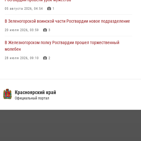
31 июля 2026, 08:08
6
05 августа 2026, 04:54
1
В Зеленогорской воинской части Росгвардии новое подразделение
20 июля 2026, 03:59
3
В Железногорском полку Росгвардии прошел торжественный
молебен
28 июля 2026, 09:10
2
В Красноярском соединении и территориальном управлении
Росгвардии начался летний период обучения
08 июля 2026, 09:57
6
Красноярский край
Железногорские росгвардецы получили в руки легендарное оружие
Официальный портал
10 июля 2026, 06:18
4
Военнослужащие Росгвардии железногорской воинской части
Росгвардии получили штатное вооружение
16 июля 2026, 07:42
2