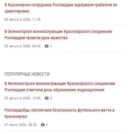
В Красноярске сотрудники Росгвардии задержали грабителя по
ориентировке
05 августа 2026, 11:36
В Зеленогорске военнослужащие Красноярского соединения
Росгвардии провели урок мужества
05 августа 2026, 04:54
1
В Красноярске взрывотехники спецподразделения Росгвардии
уничтожили артиллерийский снаряд
05 августа 2026, 04:52
1
ПОПУЛЯРНЫЕ НОВОСТИ
В Железногорске военнослужащие Красноярского соединения
В Красноярске сотрудники вневедомственной охраны Росгвардии
Росгвардии отметили день образования подразделения
задержали подозреваемого в серии краж из гипермаркета
03 августа 2026, 13:09
3
04 августа 2026, 09:57
Росгвардейцы обеспечили безопасность футбольного матча в
Сотрудники Росгвардии обеспечили общественный порядок во
Красноярске
время проведения экстремального заплыва в Дудинке
27 июля 2026, 08:53
3
04 августа 2026, 08:36
1