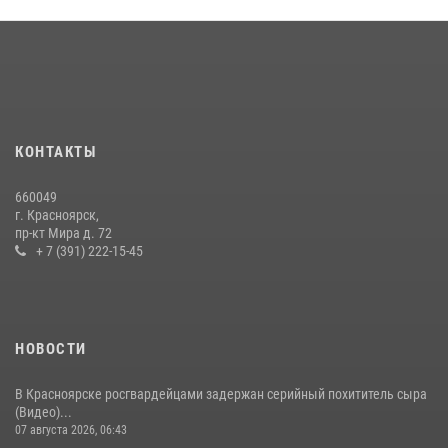
16 июля 2026, 07:42
2
В Красноярском крае завершился военно-патриотический проект
«Ступень к спецназу», главным организатором и наставником
которого выступил ОМОН «Ратибор» Управления Росгвардии по
Красноярскому краю.
10 июля 2026, 06:21
3
КОНТАКТЫ
Росгвардейцы Зеленогорска стали знаковыми участниками
660049
празднования 70-летия города
г. Красноярск,
пр-кт Мира д. 72
21 июля 2026, 01:41
7
+ 7 (391) 222-15-45
НОВОСТИ
В Красноярске росгвардейцами задержан серийный похититель сыра
(Видео)...
07 августа 2026, 06:43