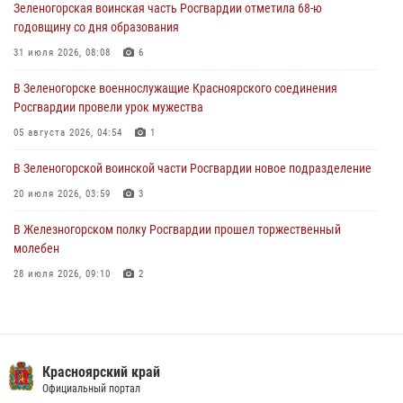
Зеленогорская воинская часть Росгвардии отметила 68-ю
В Красноярске сотрудники Росгвардии задержали подозреваемого
годовщину со дня образования
в серии краж из супермаркета
31 июля 2026, 08:08
6
04 августа 2026, 06:50
В Зеленогорске военнослужащие Красноярского соединения
Военнослужащие Красноярского соединения Росгвардии
Росгвардии провели урок мужества
познакомили отдыхающих детей с тонкостями РХБ защиты
05 августа 2026, 04:54
1
03 августа 2026, 13:12
2
В Зеленогорской воинской части Росгвардии новое подразделение
20 июля 2026, 03:59
3
В Железногорском полку Росгвардии прошел торжественный
молебен
28 июля 2026, 09:10
2
Железногорские росгвардецы получили в руки легендарное оружие
10 июля 2026, 06:18
4
Военнослужащие Росгвардии железногорской воинской части
Красноярский край
Росгвардии получили штатное вооружение
Официальный портал