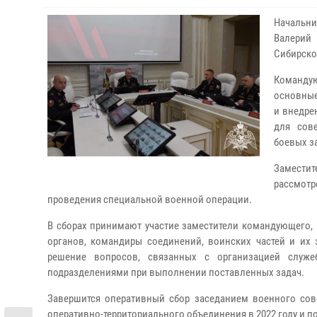
Начальн
Валерий
Сибирско
Команду
основные
и внедре
для сов
боевых з
Замести
рассмот
проведения специальной военной операции.
В сборах принимают участие заместители командующего, 
органов, командиры соединений, воинских частей и их 
решение вопросов, связанных с организацией служе
подразделениями при выполнении поставленных задач.
Завершится оперативный сбор заседанием военного сове
оперативно-территориального объединения в 2022 году и по