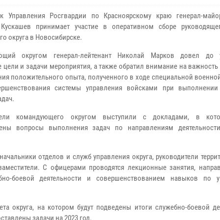
ик Управления Росгвардии по Красноярскому краю генерал-май
 Кускашев принимает участие в оперативном сборе руководяще
го округа в Новосибирске.
ющий округом генерал-лейтенант Николай Марков довел до у
 цели и задачи мероприятия, а также обратил внимание на важност
ния положительного опыта, полученного в ходе специальной военно
ершенствования системы управления войсками при выполнении
адач.
тели командующего округом выступили с докладами, в кот
рены вопросы выполнения задач по направлениям деятельност
начальники отделов и служб управления округа, руководители терр
заместители. С офицерами проводятся лекционные занятия, напра
бно-боевой деятельности и совершенствованием навыков по у
та округа, на котором будут подведены итоги служебно-боевой де
ставлены задачи на 2023 год.