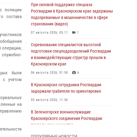
При силовой поддержке спецназа
ор полиции
Росгвардии в Красноярском крае задержаны
го состава
подозреваемые в мошенничестве в сфере
страхования (видео)
07 августа 2026, 05:11
1
частников
ь обобщения
Соревнования специалистов высотной
й операции,
подготовки спецподразделений Росгвардии
 служебно-
и взаимодействующих структур прошли в
Красноярском крае
орых были
06 августа 2026, 01:59
6
и с учетом
В Красноярске сотрудники Росгвардии
задержали грабителя по ориентировке
иториальных
05 августа 2026, 11:36
вленные на
правлению
В Зеленогорске военнослужащие
Красноярского соединения Росгвардии
провели урок мужества
ятельности
05 августа 2026, 04:54
1
ПОПУЛЯРНЫЕ НОВОСТИ