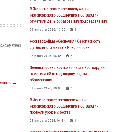
В Красноярске взрывотехники
В Железногорске военнослужащие
спецподразделения Росгвардии уничтожили
Красноярского соединения Росгвардии
артиллерийский снаряд
отметили день образования подразделения
05 августа 2026, 04:52
1
03 августа 2026, 13:09
3
В Красноярске сотрудники
Росгвардейцы обеспечили безопасность
рскому краю
вневедомственной охраны Росгвардии
футбольного матча в Красноярске
задержали подозреваемого в серии краж из
27 июля 2026, 08:53
3
гипермаркета
Зеленогорская воинская часть Росгвардии
04 августа 2026, 09:57
отметила 68-ю годовщину со дня
Сотрудники Росгвардии обеспечили
образования
ующая →
общественный порядок во время
31 июля 2026, 08:08
6
проведения экстремального заплыва в
Дудинке
В Зеленогорске военнослужащие
Красноярского соединения Росгвардии
04 августа 2026, 08:36
1
провели урок мужества
В Красноярске сотрудники Росгвардии
05 августа 2026, 04:54
1
задержали подозреваемого в серии краж из
супермаркета