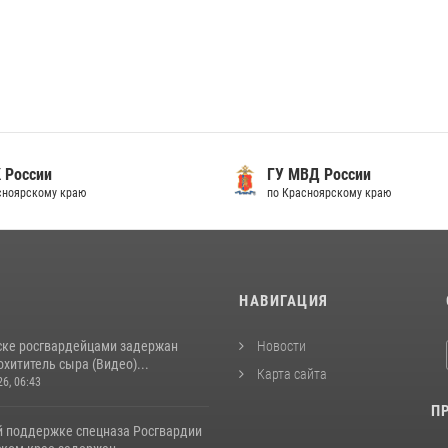
 России
ГУ МВД России
сноярскому краю
по Красноярскому краю
И
НАВИГАЦИЯ
ске росгвардейцами задержан
Новости
хититель сыра (Видео)...
Карта сайта
26, 06:43
П
й поддержке спецназа Росгвардии