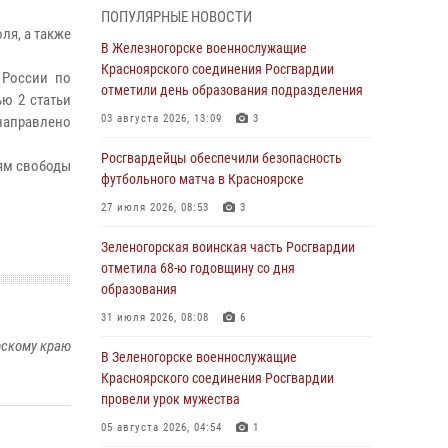
05 августа 2026, 04:54
1
ПОПУЛЯРНЫЕ НОВОСТИ
ля, а также
В Красноярске взрывотехники
В Железногорске военнослужащие
спецподразделения Росгвардии уничтожили
Красноярского соединения Росгвардии
 России по
артиллерийский снаряд
отметили день образования подразделения
ью 2 статьи
05 августа 2026, 04:52
1
03 августа 2026, 13:09
3
 направлено
В Красноярске сотрудники
Росгвардейцы обеспечили безопасность
ям свободы
вневедомственной охраны Росгвардии
футбольного матча в Красноярске
задержали подозреваемого в серии краж из
27 июля 2026, 08:53
3
гипермаркета
Зеленогорская воинская часть Росгвардии
04 августа 2026, 09:57
отметила 68-ю годовщину со дня
Сотрудники Росгвардии обеспечили
образования
общественный порядок во время
31 июля 2026, 08:08
6
проведения экстремального заплыва в
рскому краю
Дудинке
В Зеленогорске военнослужащие
Красноярского соединения Росгвардии
04 августа 2026, 08:36
1
провели урок мужества
В Красноярске сотрудники Росгвардии
05 августа 2026, 04:54
1
задержали подозреваемого в серии краж из