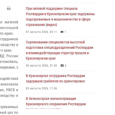
При силовой поддержке спецназа
Росгвардии в Красноярском крае задержаны
подозреваемые в мошенничестве в сфере
х жителей
страхования (видео)
лкогольной
07 августа 2026, 05:11
1
по краю.
отрудников
Соревнования специалистов высотной
зводству и
подготовки спецподразделений Росгвардии
о края.
и взаимодействующих структур прошли в
ВД России
Красноярском крае
автомобиль,
06 августа 2026, 01:59
6
 марками, с
В Красноярске сотрудники Росгвардии
водействия
задержали грабителя по ориентировке
ганизовали
05 августа 2026, 11:36
аю, УФСБ и
зводству и
В Зеленогорске военнослужащие
Красноярского соединения Росгвардии
озреваемых
провели урок мужества
ный цех по