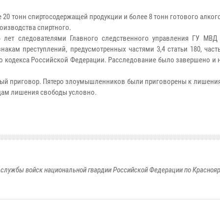
0 тонн спиртосодержащей продукции и более 8 тонн готового алкого
роизводства спиртного.
лет следователями Главного следственного управления ГУ МВД
акам преступлений, предусмотренных частями 3,4 статьи 180, част
овного кодекса Российской Федерации. Расследование было завершено и
ый приговор. Пятеро злоумышленников были приговорены к лишени
годам лишения свободы условно.
службы войск национальной гвардии Российской Федерации по Красноя