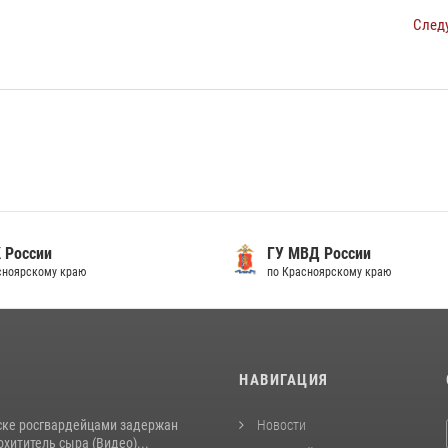
След
 России
ГУ МВД России
сноярскому краю
по Красноярскому краю
И
НАВИГАЦИЯ
ске росгвардейцами задержан
Новости
хититель сыра (Видео)...