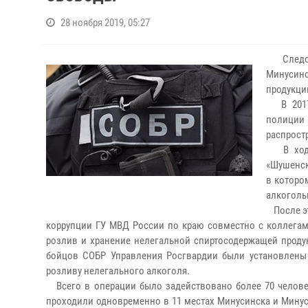
28 ноября 2019, 05:27
Следова
Минусинс
продукци
В 2017 
полиции 
распрост
В ходе 
«Шушенск
в которо
алкоголь
После эт
коррупции ГУ МВД России по краю совместно с коллегам
розлив и хранение нелегальной спиртосодержащей проду
бойцов СОБР Управления Росгвардии были установлены 
розливу нелегального алкоголя.
Всего в операции было задействовано более 70 человек
проходили одновременно в 11 местах Минусинска и Минус