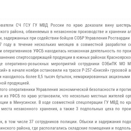
тели СЧ ГСУ ГУ МВД России по краю доказали вину шестеры
кого района, обвиняемых в незаконном производстве и хранении а
и, задержанных при содействии бойцов СОБР Управления Росгвардии 
году в течение нескольких месяцев в совместной разработке с
и оперативников УФСБ находилась незаконная деятельность по прои
ранению спиртосодержащей продукции в южных районах Красноярског
оперативно-розыскных мероприятий сотрудники ОЭБиПК МО М
ий» в начале ноября остановили на трассе Р-257 «Енисей» грузовой 
м находилось более 8,5 тысяч бутылок, немаркированных акцизными
ной продукцией.
ого оперативники Управления экономической безопасности и проти
и из УФСБ по краю установили, что несколько местных жителей ор
кции в Минусинске. В ходе совместной спецоперации ГУ МВД по кр
места незаконного хранения, а также 3 подпольных цеха по прои
, в том числе 37 сотрудников полиции. Обыски и задержания под
инского района, где располагались складские помещения и подполь