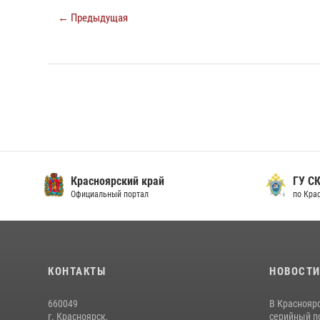
← Предыдущая
Красноярский край
ГУ СК
Официальный портал
по Кра
КОНТАКТЫ
НОВОСТ
660049
В Краснояр
г. Красноярск,
серийный по