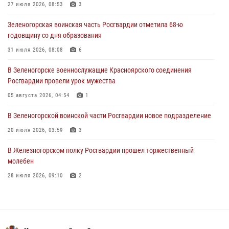
27 июля 2026, 08:53
3
04 августа 2026, 08:36
1
Зеленогорская воинская часть Росгвардии отметила 68-ю
В Красноярске сотрудники Росгвардии задержали подозреваемого
годовщину со дня образования
в серии краж из супермаркета
31 июля 2026, 08:08
6
04 августа 2026, 06:50
В Зеленогорске военнослужащие Красноярского соединения
Военнослужащие Красноярского соединения Росгвардии
Росгвардии провели урок мужества
познакомили отдыхающих детей с тонкостями РХБ защиты
05 августа 2026, 04:54
1
03 августа 2026, 13:12
2
В Зеленогорской воинской части Росгвардии новое подразделение
20 июля 2026, 03:59
3
В Железногорском полку Росгвардии прошел торжественный
молебен
28 июля 2026, 09:10
2
Железногорские росгвардецы получили в руки легендарное оружие
10 июля 2026, 06:18
4