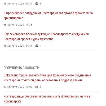
06 августа 2026, 01:59
6
В Красноярске сотрудники Росгвардии задержали грабителя по
ориентировке
05 августа 2026, 11:36
В Зеленогорске военнослужащие Красноярского соединения
Росгвардии провели урок мужества
05 августа 2026, 04:54
1
В Красноярске взрывотехники спецподразделения Росгвардии
уничтожили артиллерийский снаряд
05 августа 2026, 04:52
1
ПОПУЛЯРНЫЕ НОВОСТИ
В Железногорске военнослужащие Красноярского соединения
В Красноярске сотрудники вневедомственной охраны Росгвардии
Росгвардии отметили день образования подразделения
задержали подозреваемого в серии краж из гипермаркета
03 августа 2026, 13:09
3
04 августа 2026, 09:57
Росгвардейцы обеспечили безопасность футбольного матча в
Сотрудники Росгвардии обеспечили общественный порядок во
Красноярске
время проведения экстремального заплыва в Дудинке