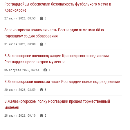
Росгвардейцы обеспечили безопасность футбольного матча в
Сотрудники Росгвардии обеспечили общественный порядок во
Красноярске
время проведения экстремального заплыва в Дудинке
27 июля 2026, 08:53
3
04 августа 2026, 08:36
1
Зеленогорская воинская часть Росгвардии отметила 68-ю
В Красноярске сотрудники Росгвардии задержали подозреваемого
годовщину со дня образования
в серии краж из супермаркета
31 июля 2026, 08:08
6
04 августа 2026, 06:50
В Зеленогорске военнослужащие Красноярского соединения
Военнослужащие Красноярского соединения Росгвардии
Росгвардии провели урок мужества
познакомили отдыхающих детей с тонкостями РХБ защиты
05 августа 2026, 04:54
1
03 августа 2026, 13:12
2
В Зеленогорской воинской части Росгвардии новое подразделение
20 июля 2026, 03:59
3
В Железногорском полку Росгвардии прошел торжественный
молебен
28 июля 2026, 09:10
2
Железногорские росгвардецы получили в руки легендарное оружие