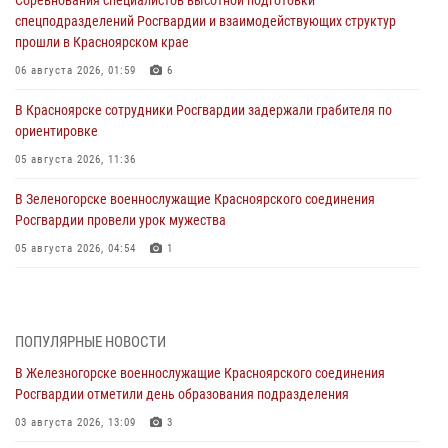
Соревнования специалистов высотной подготовки
спецподразделений Росгвардии и взаимодействующих структур
прошли в Красноярском крае
06 августа 2026, 01:59
6
В Красноярске сотрудники Росгвардии задержали грабителя по
ориентировке
05 августа 2026, 11:36
В Зеленогорске военнослужащие Красноярского соединения
Росгвардии провели урок мужества
05 августа 2026, 04:54
1
В Красноярске взрывотехники спецподразделения Росгвардии
уничтожили артиллерийский снаряд
05 августа 2026, 04:52
1
ПОПУЛЯРНЫЕ НОВОСТИ
В Железногорске военнослужащие Красноярского соединения
В Красноярске сотрудники вневедомственной охраны Росгвардии
Росгвардии отметили день образования подразделения
задержали подозреваемого в серии краж из гипермаркета
03 августа 2026, 13:09
3
04 августа 2026, 09:57