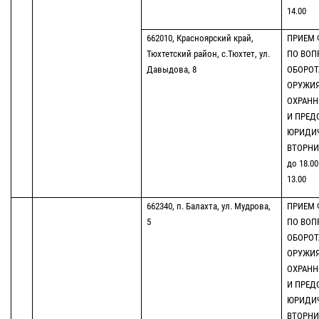
14.00
662010, Красноярский край,
ПРИЕМ 
Тюхтетский район, с.Тюхтет, ул.
ПО ВОП
Давыдова, 8
ОБОРОТ
ОРУЖИЯ
ОХРАНН
И ПРЕД
ЮРИДИ
ВТОРНИК
до 18.0
13.00
662340, п. Балахта, ул. Мудрова,
ПРИЕМ 
5
ПО ВОП
ОБОРОТ
ОРУЖИЯ
ОХРАНН
И ПРЕД
ЮРИДИ
ВТОРНИК