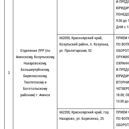
И ПРЕД
ЮРИДИ
ПОНЕДЕ
9.00 до 
ДНИ с 13
662050, Красноярский край,
ПРИЕМ 
Козульский район, п. Козулька,
ПО ВОП
Отделение ЛРР (по
ул. Пролетарская, 52
ОБОРОТ
Ачинскому, Козульскому,
ОРУЖИЯ
Назаровскому,
ОХРАНН
Большеулуйскому,
И ПРЕД
2
Бирилюсскому,
ЮРИДИ
Тюхтетскому и
ВТОРНИК
Боготольскому
ЧЕТВЕРГ
районам) г. Ачинск
18.00; 
13.00 до
662200, Красноярский край, гор.
ПРИЕМ 
Назарово, ул. Борисенко, 25
ПО ВОП
ОБОРОТ