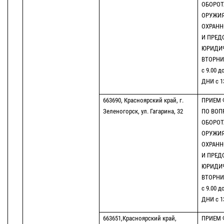
ОБОРОТ
ОРУЖИЯ
ОХРАНН
И ПРЕД
ЮРИДИ
ВТОРНИК
с 9.00 д
ДНИ с 13
663690, Красноярский край, г.
ПРИЕМ 
Зеленогорск, ул. Гагарина, 32
ПО ВОП
ОБОРОТ
ОРУЖИЯ
ОХРАНН
И ПРЕД
ЮРИДИ
ВТОРНИК
с 9.00 д
ДНИ с 13
663651,Красноярский край,
ПРИЕМ 