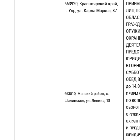
663920, Красноярский край,
ПРИЕМ
г. Уяр, ул. Карла Маркса, 87
ЛИЦ П
ОБЛАС
ГРАЖД
ОРУЖИ
ОХРАН
ДЕЯТЕ
ПРЕДС
ЮРИДИ
ВТОРНИ
СУББОТА
ОБЕД В
до 14.0
663510, Манский район, с.
ПРИЕМ 
Шалинское, ул. Ленина, 18
ПО ВОП
ОБОРОТ
ОРУЖИЯ
ОХРАНН
И ПРЕД
ЮРИДИ