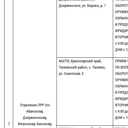
Дзержинское, ул. Кирова, д. 1
ОБОРОТ
ОРУЖИЯ
ОХРАНН
И ПРЕД
ЮРИДИЧ
ВТОРНИК
с 9.00 д
ДНИ с 13
663770, Красноярский край,
ПРИЕМ 
Тасеевский район, с. Тасеево,
ПО ВОП
ул. Советская, 9
ОБОРОТ
ОРУЖИЯ
ОХРАНН
И ПРЕД
ЮРИДИЧ
Отделение ЛРР (по
ВТОРНИК
Абанскому,
с 9.00 д
Дзержинскому,
ДНИ с 13
7
Иланскому, Канскому,