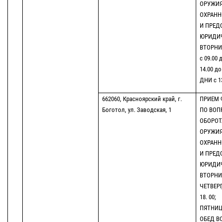
ОРУЖИЯ
ОХРАНН
И ПРЕД
ЮРИДИ
ВТОРНИК
с 09.00 
14.00 до
ДНИ с 13
662060, Красноярский край, г.
ПРИЕМ 
Боготол, ул. Заводская, 1
ПО ВОП
ОБОРОТ
ОРУЖИЯ
ОХРАНН
И ПРЕД
ЮРИДИ
ВТОРНИК
ЧЕТВЕРГ
18. 00;
ПЯТНИЦА
ОБЕД ВО