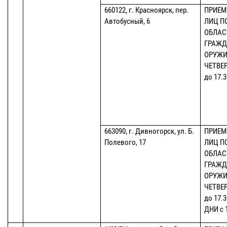
660122, г. Красноярск, пер.
ПРИЕМ
Автобусный, 6
ЛИЦ П
ОБЛАС
ГРАЖД
ОРУЖИ
ЧЕТВЕР
до 17
663090, г. Дивногорск, ул. Б.
ПРИЕМ
Полевого, 17
ЛИЦ П
ОБЛАС
ГРАЖД
ОРУЖИ
ЧЕТВЕР
до 17.
ДНИ с 1