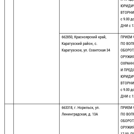
ЮРИДИЧ
ВТОРНИК
с 9.00 д
ДНИ с 13
662850, Красноярский край,
ПРИЕМ 
Каратузский район, с.
ПО ВОП
Каратузское, ул. Советская 34
ОБОРОТ
ОРУЖИЯ
ОХРАНН
И ПРЕД
ЮРИДИЧ
ВТОРНИК
с 9.00 д
ДНИ с 13
663318, г. Норильск, ул.
ПРИЕМ 
Ленинградская, д. 13А
ПО ВОП
ОБОРОТ
ОРУЖИЯ 
17.00, 