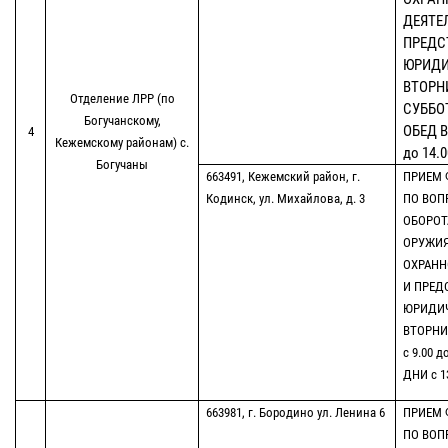
ДЕЯТЕ
ПРЕДС
ЮРИДИ
ВТОРНИ
Отделение ЛРР (по
СУББОТА
Богучанскому,
ОБЕД В
4
Кежемскому районам) с.
до 14.0
Богучаны
663491, Кежемский район, г.
ПРИЕМ 
Кодинск, ул. Михайлова, д. 3
ПО ВОП
ОБОРОТ
ОРУЖИЯ
ОХРАНН
И ПРЕД
ЮРИДИ
ВТОРНИК
с 9.00 д
ДНИ с 13
663981, г. Бородино ул. Ленина 6
ПРИЕМ 
ПО ВОП