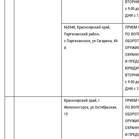
ВТОРНИК
с 9.00 д
ДНИ с 13
663540, Красноярский край,
ПРИЕМ 
Партизанский район,
ПО ВОП
с.Партизанское, ул.Гагарина, 49-
ОБОРОТ
А
ОРУЖИЯ
ОХРАНН
И ПРЕД
ЮРИДИ
ВТОРНИК
с 9.00 д
ДНИ с 13
Красноярский край, г.
ПРИЕМ 
Железногорск, ул.Октябрьская,
ПО ВОП
15
ОБОРОТ
ОРУЖИЯ
ОХРАНН
И ПРЕД