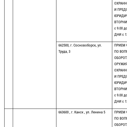
ОХРАНН
И ПРЕД
ЮРИДИ
ВТОРНИК
с 9.00 д
ДНИ с 13
662500, г. Сосновоборск, ул.
ПРИЕМ 
Труда, 3
ПО ВОП
ОБОРОТ
ОРУЖИЯ
ОХРАНН
И ПРЕД
ЮРИДИ
ВТОРНИК
с 9.00 д
ДНИ с 13
663600 , г. Канск , ул. Ленина 5
ПРИЕМ 
ПО ВОП
ОБОРОТ