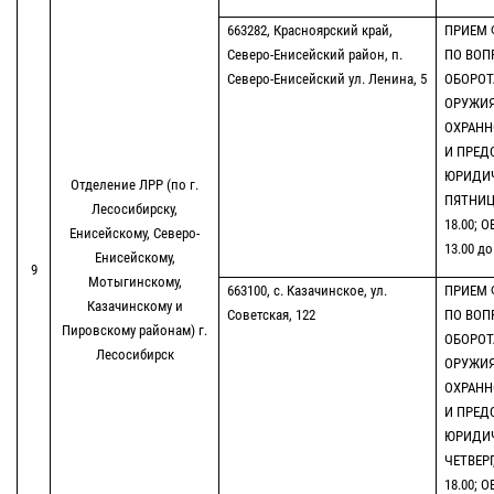
663282, Красноярский край,
ПРИЕМ 
Северо-Енисейский район, п.
ПО ВОП
Северо-Енисейский ул. Ленина, 5
ОБОРОТ
ОРУЖИЯ
ОХРАНН
И ПРЕД
ЮРИДИЧ
Отделение ЛРР (по г.
ПЯТНИЦА
Лесосибирску,
18.00; 
Енисейскому, Северо-
13.00 до
Енисейскому,
9
Мотыгинскому,
663100, с. Казачинское, ул.
ПРИЕМ 
Казачинскому и
Советская, 122
ПО ВОП
Пировскому районам) г.
ОБОРОТ
Лесосибирск
ОРУЖИЯ
ОХРАНН
И ПРЕД
ЮРИДИЧ
ЧЕТВЕРГ
18.00; 