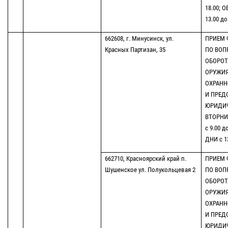
18.00; 
13.00 до
662608, г. Минусинск, ул.
ПРИЕМ 
Красных Партизан, 35
ПО ВОП
ОБОРОТ
ОРУЖИЯ
ОХРАНН
И ПРЕД
ЮРИДИЧ
ВТОРНИК
с 9.00 д
ДНИ с 13
662710, Красноярский край п.
ПРИЕМ 
Шушенское ул. Полукольцевая 2
ПО ВОП
ОБОРОТ
ОРУЖИЯ
ОХРАНН
И ПРЕД
ЮРИДИЧ