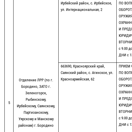
Ирбейский район, с. Ирбейское,
ПО ВОП
ул. Интернациональная, 2
ОБОРОТ
ОРУЖИЯ
ОХРАНН
И ПРЕД
ЮРИДИ
ВТОРНИК
с 9.00 д
ДНИ с 13
663690, Красноярский край,
ПРИЕМ 
Саянский район, с. Агинское, ул.
ПО ВОП
Красноармейская, 62
ОБОРОТ
Отделение ЛРР (по г.
ОРУЖИЯ
Бородино, ЗАТО г.
ОХРАНН
Зеленогорск,
И ПРЕД
Рыбинскому,
5
ЮРИДИЧ
Ирбейскому, Саянскому,
ВТОРНИК
Партизанскому,
с 9.00 д
Уярскому и Манскому
ДНИ с 13
районам) г. Бородино