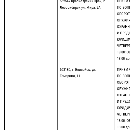
662547 Красноярский край, г.
ПРИЕМ 
Лесосибирск ул. Мира, 2А
ПО ВОП
ОБОРОТ
ОРУЖИЯ
ОХРАНН
И ПРЕД
ЮРИДИЧ
ЧЕТВЕРГ
18.00; 
13.00 до
663180, г. Енисейск, ул.
ПРИЕМ 
Тамарова, 11
ПО ВОП
ОБОРОТ
ОРУЖИЯ
ОХРАНН
И ПРЕД
ЮРИДИЧ
ЧЕТВЕРГ
18.00; 
13.00 до