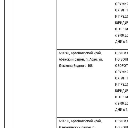
ОРУЖИЯ
ОХРАНН
И ПРЕД
ЮРИДИЧ
ВТОРНИК
с 9.00 д
ДНИ с 13
663740, Красноярский край,
ПРИЕМ 
Абанский район, п. Абан, ул.
ПО ВОП
Демьяна Бедного 108
ОБОРОТ
ОРУЖИЯ
ОХРАНН
И ПРЕД
ЮРИДИЧ
ВТОРНИК
с 9.00 д
ДНИ с 13
663700, Красноярский край,
ПРИЕМ 
Дзержинский район, с.
ПО ВОП