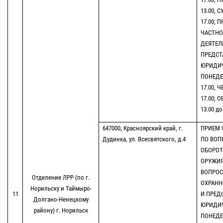
13.00, С
17.00;
ЧАСТНО
ДЕЯТЕЛ
ПРЕДСТ
ЮРИДИЧ
ПОНЕДЕЛ
17.00, Ч
17.00; 
13.00 до
647000, Красноярский край, г.
ПРИЕМ 
Дудинка, ул. Всесвятского, д.4
ПО ВОП
ОБОРОТ
ОРУЖИЯ
ВОПРОС
Отделение ЛРР (по г.
ОХРАНН
Норильску и Таймыро-
11
И ПРЕД
Долгано-Ненецкому
ЮРИДИЧ
району) г. Норильск
ПОНЕДЕЛ