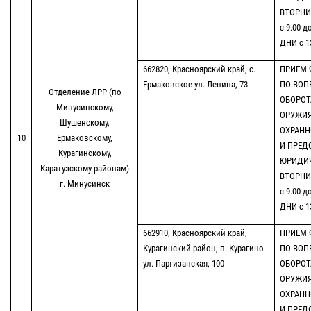
ВТОРНИК
с 9.00 д
ДНИ с 13
662820, Красноярский край, с.
ПРИЕМ 
Ермаковское ул. Ленина, 73
ПО ВОП
Отделение ЛРР (по
ОБОРОТ
Минусинскому,
ОРУЖИЯ
Шушенскому,
ОХРАНН
10
Ермаковскому,
И ПРЕД
Курагинскому,
ЮРИДИЧ
Каратузскому районам)
ВТОРНИК
г. Минусинск
с 9.00 д
ДНИ с 13
662910, Красноярский край,
ПРИЕМ 
Курагинский район, п. Курагино
ПО ВОП
ул. Партизанская, 100
ОБОРОТ
ОРУЖИЯ
ОХРАНН
И ПРЕД