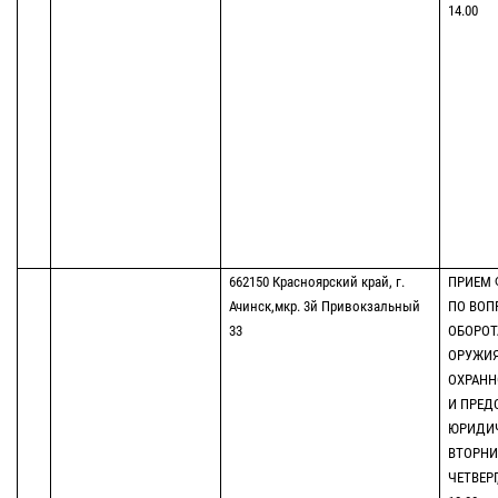
14.00
662150 Красноярский край, г.
ПРИЕМ 
Ачинск,мкр. 3й Привокзальный
ПО ВОП
33
ОБОРОТ
ОРУЖИЯ
ОХРАНН
И ПРЕД
ЮРИДИ
ВТОРНИК
ЧЕТВЕРГ