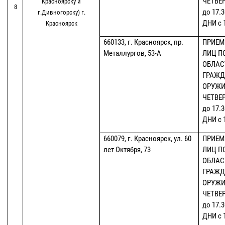
ЧЕТВЕР
Красноярску и
8
до 17.
г.Дивногорску) г.
ДНИ с 1
Красноярск
660133, г. Красноярск, пр.
ПРИЕМ
Металлургов, 53-А
ЛИЦ П
ОБЛАС
ГРАЖД
ОРУЖИ
ЧЕТВЕР
до 17.
ДНИ с 1
660079, г. Красноярск, ул. 60
ПРИЕМ
лет Октября, 73
ЛИЦ П
ОБЛАС
ГРАЖД
ОРУЖИ
ЧЕТВЕР
до 17.
ДНИ с 1