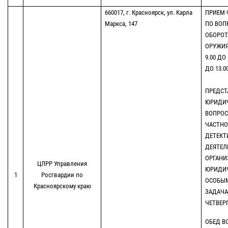
660017, г. Красноярск, ул. Карла
ПРИЕМ 
Маркса, 147
ПО ВОП
ОБОРОТ
ОРУЖИЯ
9.00 ДО
ДО 13.
ПР
ПРЕДСТ
ЮРИДИЧ
ВОПРОС
ЧАСТНО
ДЕТЕКТ
ДЕЯТЕЛ
ОРГАНИ
ЦЛРР Управления
ЮРИДИЧ
1
Росгвардии по
ОСОБЫ
Красноярскому краю
ЗАДАЧА
ЧЕТВЕРГ 
ОБЕД ВО