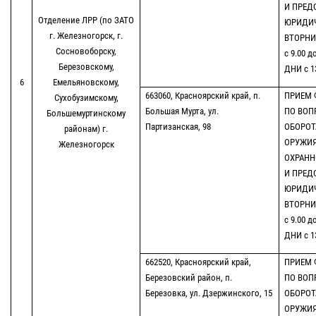
И ПРЕД
Отделение ЛРР (по ЗАТО
ЮРИДИ
г. Железногорск, г.
ВТОРНИК
Сосновоборску,
с 9.00 д
Березовскому,
ДНИ с 13
6
Емельяновскому,
663060, Красноярский край, п.
ПРИЕМ 
Сухобузимскому,
Большая Мурта, ул.
ПО ВОП
Большемуртинскому
Партизанская, 98
ОБОРОТ
районам) г.
ОРУЖИЯ
Железногорск
ОХРАНН
И ПРЕД
ЮРИДИ
ВТОРНИК
с 9.00 д
ДНИ с 13
662520, Красноярский край,
ПРИЕМ 
Березовский район, п.
ПО ВОП
Березовка, ул. Дзержинского, 15
ОБОРОТ
ОРУЖИЯ