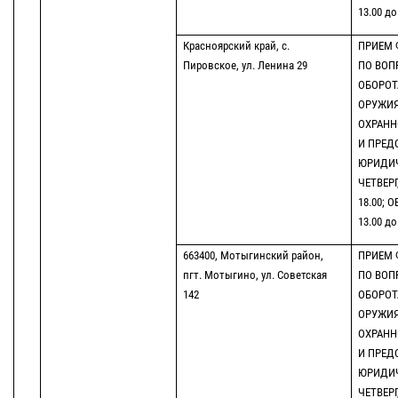
13.00 до
Красноярский край, с.
ПРИЕМ 
Пировское, ул. Ленина 29
ПО ВОП
ОБОРОТ
ОРУЖИЯ
ОХРАНН
И ПРЕД
ЮРИДИЧ
ЧЕТВЕРГ
18.00; 
13.00 до
663400, Мотыгинский район,
ПРИЕМ 
пгт. Мотыгино, ул. Советская
ПО ВОП
142
ОБОРОТ
ОРУЖИЯ
ОХРАНН
И ПРЕД
ЮРИДИЧ
ЧЕТВЕРГ