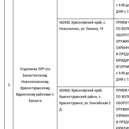
с 9.00 д
ДНИ с 13
662430, Красноярский край, с.
ПРИЕМ 
Новоселово, ул. Ленина, 19
ПО ВОП
ОБОРОТ
ОРУЖИЯ
ОХРАНН
И ПРЕД
ЮРИДИ
ВТОРНИК
Отделение ЛРР (по
с 9.00 д
Балахтинскому,
ДНИ с 13
Новоселовскому,
3
Краснотуранскому,
662660, Красноярский край,
ПРИЕМ 
Идринскому районам) п.
Краснотуранский район, с.
ПО ВОП
Балахта
Краснотуранск, ул. Енисейская 2-
ОБОРОТ
Д
ОРУЖИЯ
ОХРАНН
И ПРЕД
ЮРИДИ