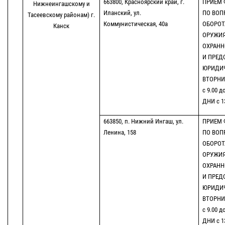
663800, Красноярский край, г.
ПРИЕМ 
Нижнеингашскому и
Иланский, ул.
ПО ВОП
Тасеевскому районам) г.
Коммунистическая, 40а
ОБОРОТ
Канск
ОРУЖИЯ
ОХРАНН
И ПРЕД
ЮРИДИЧ
ВТОРНИК
с 9.00 д
ДНИ с 13
663850, п. Нижний Ингаш, ул.
ПРИЕМ 
Ленина, 158
ПО ВОП
ОБОРОТ
ОРУЖИЯ
ОХРАНН
И ПРЕД
ЮРИДИЧ
ВТОРНИК
с 9.00 д
ДНИ с 13