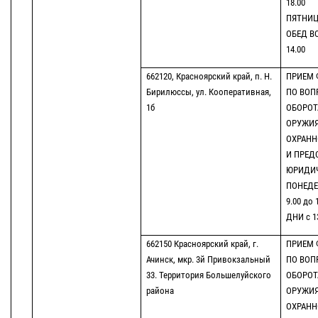
18.00
ПЯТНИЦА
ОБЕД ВО
14.00
662120, Красноярский край, п. Н.
ПРИЕМ 
Бирилюссы, ул. Кооперативная,
ПО ВОП
1б
ОБОРОТ
ОРУЖИЯ
ОХРАНН
И ПРЕД
ЮРИДИЧ
ПОНЕДЕ
9.00 до 
ДНИ с 13
662150 Красноярский край, г.
ПРИЕМ 
Ачинск, мкр. 3й Привокзальный
ПО ВОП
33. Территория Большелуйского
ОБОРОТ
района
ОРУЖИЯ
ОХРАНН