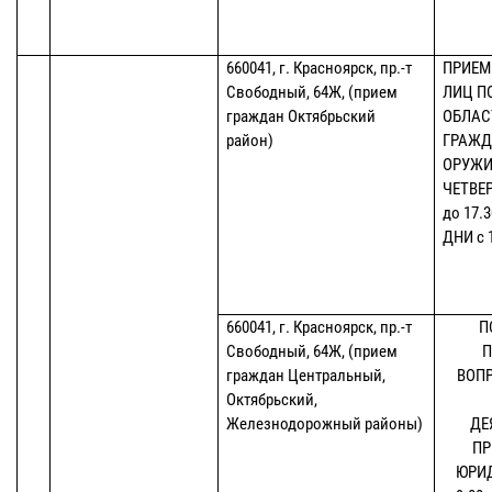
660041, г. Красноярск, пр.-т
ПРИЕМ
Свободный, 64Ж, (прием
ЛИЦ П
граждан Октябрьский
ОБЛАС
район)
ГРАЖД
ОРУЖИ
ЧЕТВЕР
до 17.
ДНИ с 
660041, г. Красноярск, пр.-т
П
Свободный, 64Ж, (прием
П
граждан Центральный,
ВОП
Октябрьский,
Железнодорожный районы)
ДЕ
ПР
ЮРИД