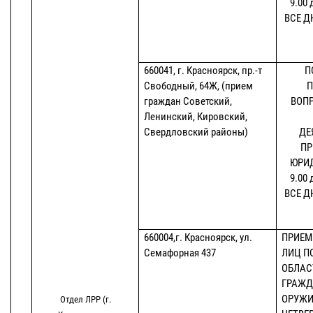
9.00 
ВСЕ ДН
660041, г. Красноярск, пр.-т
П
Свободный, 64Ж, (прием
П
граждан Советский,
ВОП
Ленинский, Кировский,
Свердловский районы)
ДЕ
ПР
ЮРИД
9.00 
ВСЕ ДН
660004,г. Красноярск, ул.
ПРИЕМ
Семафорная 437
ЛИЦ П
ОБЛАС
ГРАЖД
ОРУЖИ
Отдел ЛРР (г.