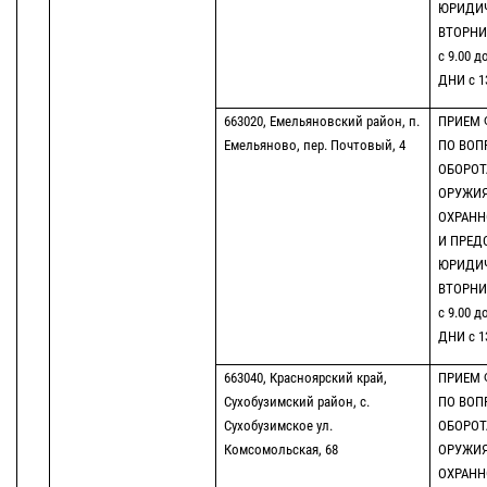
ЮРИДИ
ВТОРНИК
с 9.00 д
ДНИ с 13
663020, Емельяновский район, п.
ПРИЕМ 
Емельяново, пер. Почтовый, 4
ПО ВОП
ОБОРОТ
ОРУЖИЯ
ОХРАНН
И ПРЕД
ЮРИДИ
ВТОРНИК
с 9.00 д
ДНИ с 13
663040, Красноярский край,
ПРИЕМ 
Сухобузимский район, с.
ПО ВОП
Сухобузимское ул.
ОБОРОТ
Комсомольская, 68
ОРУЖИЯ
ОХРАНН