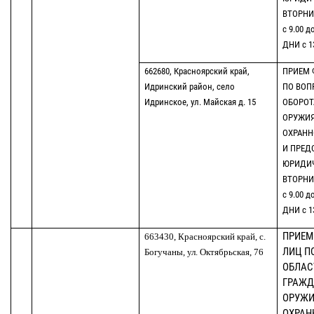
ВТОРНИК
с 9.00 д
ДНИ с 13
662680, Красноярский край,
ПРИЕМ 
Идринский район, село
ПО ВОП
Идринское, ул. Майская д. 15
ОБОРОТ
ОРУЖИЯ
ОХРАНН
И ПРЕД
ЮРИДИ
ВТОРНИК
с 9.00 д
ДНИ с 13
ПРИЕМ
663430, Красноярский край, с.
ЛИЦ П
Богучаны, ул. Октябрьская, 76
ОБЛАС
ГРАЖД
ОРУЖИ
ОХРАН