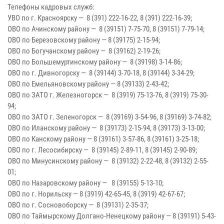
Телефоны кадровых служб:
УВО по г. Красноярску — 8 (391) 222-16-22, 8 (391) 222-16-39;
ОВО по Ачинскому району — 8 (39151) 7-75-70, 8 (39151) 7-79-14;
ОВО по Березовскому району — 8 (39175) 2-15-94;
ОВО по Богучанскому району — 8 (39162) 2-19-26;
ОВО по Большемуртинскому району — 8 (39198) 3-14-86;
ОВО по г. Дивногорску — 8 (39144) 3-70-18, 8 (39144) 3-34-29;
ОВО по Емельяновскому району — 8 (39133) 2-43-42;
ОВО по ЗАТО г. Железногорск — 8 (3919) 75-13-76, 8 (3919) 75-30-
94;
ОВО по ЗАТО г. Зеленогорск — 8 (39169) 3-54-96, 8 (39169) 3-74-82;
ОВО по Иланскому району — 8 (39173) 2-15-94, 8 (39173) 3-13-00;
ОВО по Канскому району — 8 (39161) 3-57-86, 8 (39161) 3-25-18;
ОВО по г. Лесосибирску — 8 (39145) 2-89-11, 8 (39145) 2-90-89;
ОВО по Минусинскому району — 8 (39132) 2-22-48, 8 (39132) 2-55-
01;
ОВО по Назаровскому району — 8 (39155) 5-13-10;
ОВО по г. Норильску — 8 (3919) 42-65-45, 8 (3919) 42-67-67;
ОВО по г. Сосновоборску — 8 (39131) 2-35-37;
ОВО по Таймырскому Долгано-Ненецкому району — 8 (39191) 5-43-