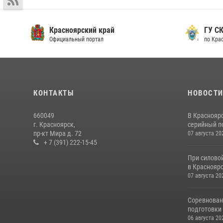
Красноярский край
ГУ СК
Официальный портал
по Кра
КОНТАКТЫ
НОВОСТ
660049
В Краснояр
г. Красноярск,
серийный по
пр-кт Мира д. 72
07 августа 20
+ 7 (391) 222-15-45
При силово
в Красноярс
07 августа 20
Соревнован
подготовки 
06 августа 20