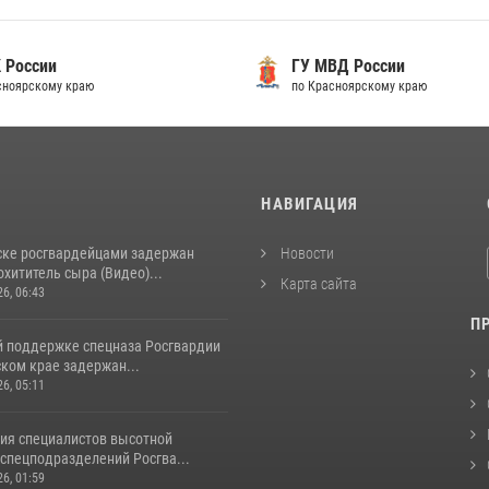
 России
ГУ МВД России
сноярскому краю
по Красноярскому краю
И
НАВИГАЦИЯ
ске росгвардейцами задержан
Новости
хититель сыра (Видео)...
Карта сайта
26, 06:43
П
й поддержке спецназа Росгвардии
ком крае задержан...
26, 05:11
ия специалистов высотной
спецподразделений Росгва...
26, 01:59