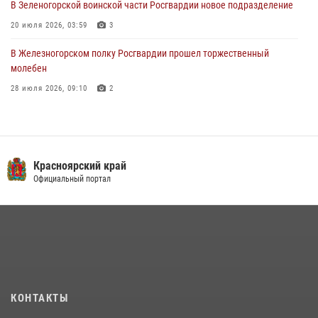
В Зеленогорской воинской части Росгвардии новое подразделение
20 июля 2026, 03:59
3
В Железногорском полку Росгвардии прошел торжественный
молебен
28 июля 2026, 09:10
2
В Красноярском соединении и территориальном управлении
Росгвардии начался летний период обучения
08 июля 2026, 09:57
6
Красноярский край
Железногорские росгвардецы получили в руки легендарное оружие
Официальный портал
10 июля 2026, 06:18
4
Военнослужащие Росгвардии железногорской воинской части
Росгвардии получили штатное вооружение
16 июля 2026, 07:42
2
В Красноярском крае завершился военно-патриотический проект
КОНТАКТЫ
«Ступень к спецназу», главным организатором и наставником