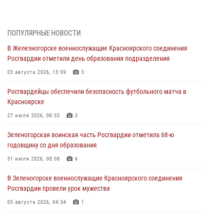
В Красноярске взрывотехники спецподразделения Росгвардии
уничтожили артиллерийский снаряд
05 августа 2026, 04:52
1
ПОПУЛЯРНЫЕ НОВОСТИ
В Железногорске военнослужащие Красноярского соединения
В Красноярске сотрудники вневедомственной охраны Росгвардии
Росгвардии отметили день образования подразделения
задержали подозреваемого в серии краж из гипермаркета
03 августа 2026, 13:09
3
04 августа 2026, 09:57
Росгвардейцы обеспечили безопасность футбольного матча в
Сотрудники Росгвардии обеспечили общественный порядок во
Красноярске
время проведения экстремального заплыва в Дудинке
27 июля 2026, 08:53
3
04 августа 2026, 08:36
1
Зеленогорская воинская часть Росгвардии отметила 68-ю
В Красноярске сотрудники Росгвардии задержали подозреваемого
годовщину со дня образования
в серии краж из супермаркета
31 июля 2026, 08:08
6
04 августа 2026, 06:50
В Зеленогорске военнослужащие Красноярского соединения
Военнослужащие Красноярского соединения Росгвардии
Росгвардии провели урок мужества
познакомили отдыхающих детей с тонкостями РХБ защиты
05 августа 2026, 04:54
1
03 августа 2026, 13:12
2