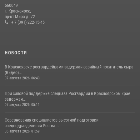
которого выступил ОМОН «Ратибор» Управления Росгвардии по
660049
Красноярскому краю.
г. Красноярск,
пр-кт Мира д. 72
10 июля 2026, 06:21
3
+ 7 (391) 222-15-45
НОВОСТИ
В Красноярске росгвардейцами задержан серийный похититель сыра
(Видео)...
07 августа 2026, 06:43
При силовой поддержке спецназа Росгвардии в Красноярском крае
задержан...
07 августа 2026, 05:11
Соревнования специалистов высотной подготовки
спецподразделений Росгва...
06 августа 2026, 01:59