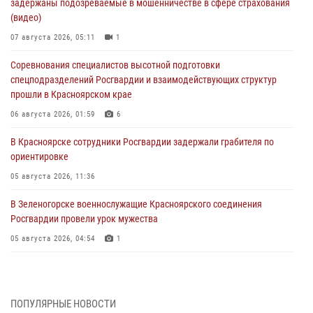
задержаны подозреваемые в мошенничестве в сфере страхования
(видео)
07 августа 2026, 05:11
1
Соревнования специалистов высотной подготовки
спецподразделений Росгвардии и взаимодействующих структур
прошли в Красноярском крае
06 августа 2026, 01:59
6
В Красноярске сотрудники Росгвардии задержали грабителя по
ориентировке
05 августа 2026, 11:36
В Зеленогорске военнослужащие Красноярского соединения
Росгвардии провели урок мужества
05 августа 2026, 04:54
1
В Красноярске взрывотехники спецподразделения Росгвардии
уничтожили артиллерийский снаряд
05 августа 2026, 04:52
1
ПОПУЛЯРНЫЕ НОВОСТИ