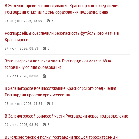
В Железногорске военнослужащие Красноярского соединения
В Красноярске сотрудники вневедомственной охраны Росгвардии
Росгвардии отметили день образования подразделения
задержали подозреваемого в серии краж из гипермаркета
03 августа 2026, 13:09
3
04 августа 2026, 09:57
Росгвардейцы обеспечили безопасность футбольного матча в
Сотрудники Росгвардии обеспечили общественный порядок во
Красноярске
время проведения экстремального заплыва в Дудинке
27 июля 2026, 08:53
3
04 августа 2026, 08:36
1
Зеленогорская воинская часть Росгвардии отметила 68-ю
В Красноярске сотрудники Росгвардии задержали подозреваемого
годовщину со дня образования
в серии краж из супермаркета
31 июля 2026, 08:08
6
04 августа 2026, 06:50
В Зеленогорске военнослужащие Красноярского соединения
Военнослужащие Красноярского соединения Росгвардии
Росгвардии провели урок мужества
познакомили отдыхающих детей с тонкостями РХБ защиты
05 августа 2026, 04:54
1
03 августа 2026, 13:12
2
В Зеленогорской воинской части Росгвардии новое подразделение
20 июля 2026, 03:59
3
В Железногорском полку Росгвардии прошел торжественный