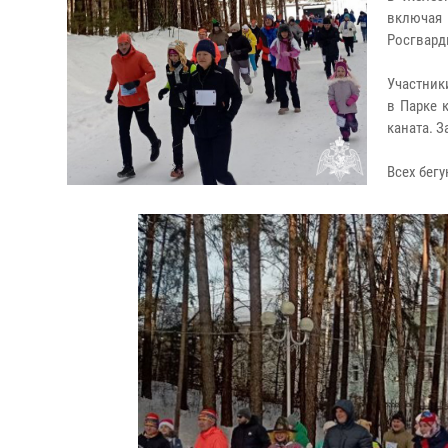
включая 
Росгвард
Участник
в Парке 
каната. 
Всех бег