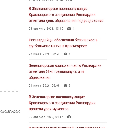
04 августа 2026, 09:57
В Железногорске военнослужащие
Сотрудники Росгвардии обеспечили
Красноярского соединения Росгвардии
общественный порядок во время
отметили день образования подразделения
проведения экстремального заплыва в
03 августа 2026, 13:09
3
Дудинке
Росгвардейцы обеспечили безопасность
04 августа 2026, 08:36
1
футбольного матча в Красноярске
В Красноярске сотрудники Росгвардии
27 июля 2026, 08:53
3
задержали подозреваемого в серии краж из
супермаркета
Зеленогорская воинская часть Росгвардии
отметила 68-ю годовщину со дня
04 августа 2026, 06:50
образования
Военнослужащие Красноярского соединения
31 июля 2026, 08:08
6
Росгвардии познакомили отдыхающих детей
с тонкостями РХБ защиты
В Зеленогорске военнослужащие
Красноярского соединения Росгвардии
03 августа 2026, 13:12
2
провели урок мужества
рскому краю
В Железногорске военнослужащие
05 августа 2026, 04:54
1
Красноярского соединения Росгвардии
отметили день образования подразделения