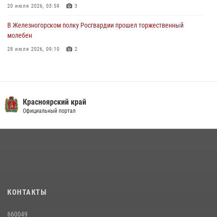
20 июля 2026, 03:59
3
В Железногорском полку Росгвардии прошел торжественный
молебен
28 июля 2026, 09:10
2
В Красноярском соединении и территориальном управлении
Росгвардии начался летний период обучения
08 июля 2026, 09:57
6
Красноярский край
Железногорские росгвардецы получили в руки легендарное оружие
Официальный портал
10 июля 2026, 06:18
4
Военнослужащие Росгвардии железногорской воинской части
Росгвардии получили штатное вооружение
16 июля 2026, 07:42
2
В Красноярском крае завершился военно-патриотический проект
КОНТАКТЫ
«Ступень к спецназу», главным организатором и наставником
которого выступил ОМОН «Ратибор» Управления Росгвардии по
660049