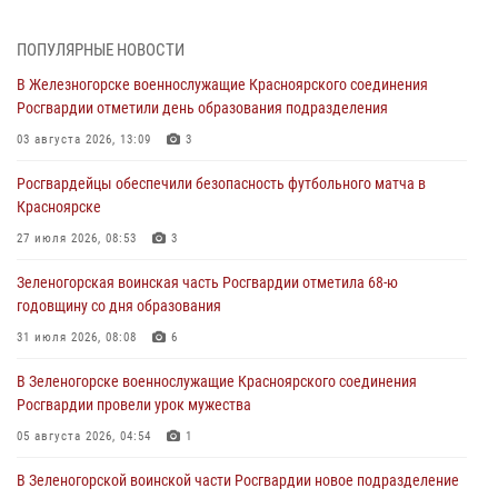
04 августа 2026, 08:36
1
ПОПУЛЯРНЫЕ НОВОСТИ
В Красноярске сотрудники Росгвардии задержали подозреваемого
В Железногорске военнослужащие Красноярского соединения
в серии краж из супермаркета
Росгвардии отметили день образования подразделения
04 августа 2026, 06:50
03 августа 2026, 13:09
3
Военнослужащие Красноярского соединения Росгвардии
Росгвардейцы обеспечили безопасность футбольного матча в
познакомили отдыхающих детей с тонкостями РХБ защиты
Красноярске
03 августа 2026, 13:12
2
27 июля 2026, 08:53
3
В Железногорске военнослужащие Красноярского соединения
Зеленогорская воинская часть Росгвардии отметила 68-ю
Росгвардии отметили день образования подразделения
годовщину со дня образования
03 августа 2026, 13:09
3
31 июля 2026, 08:08
6
Зеленогорская воинская часть Росгвардии отметила 68-ю
В Зеленогорске военнослужащие Красноярского соединения
годовщину со дня образования
Росгвардии провели урок мужества
31 июля 2026, 08:08
6
05 августа 2026, 04:54
1
В Зеленогорской воинской части Росгвардии новое подразделение