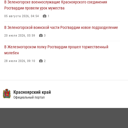
В Зеленогорске военнослужащие Красноярского соединения
Военнослужащие Красноярского соединения Росгвардии
Росгвардии провели урок мужества
познакомили отдыхающих детей с тонкостями РХБ защиты
05 августа 2026, 04:54
1
03 августа 2026, 13:12
2
В Зеленогорской воинской части Росгвардии новое подразделение
20 июля 2026, 03:59
3
В Железногорском полку Росгвардии прошел торжественный
молебен
28 июля 2026, 09:10
2
Железногорские росгвардецы получили в руки легендарное оружие
10 июля 2026, 06:18
4
Военнослужащие Росгвардии железногорской воинской части
Красноярский край
Росгвардии получили штатное вооружение
Официальный портал
16 июля 2026, 07:42
2
В Красноярском крае завершился военно-патриотический проект
«Ступень к спецназу», главным организатором и наставником