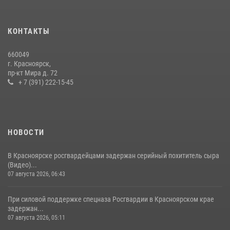
которого выступил ОМОН «Ратибор» Управления Росгвардии по
Красноярскому краю.
10 июля 2026, 06:21
3
КОНТАКТЫ
Росгвардейцы Зеленогорска стали знаковыми участниками
660049
празднования 70-летия города
г. Красноярск,
пр-кт Мира д. 72
21 июля 2026, 01:41
7
+ 7 (391) 222-15-45
НОВОСТИ
В Красноярске росгвардейцами задержан серийный похититель сыра
(Видео)...
07 августа 2026, 06:43
При силовой поддержке спецназа Росгвардии в Красноярском крае
задержан...
07 августа 2026, 05:11