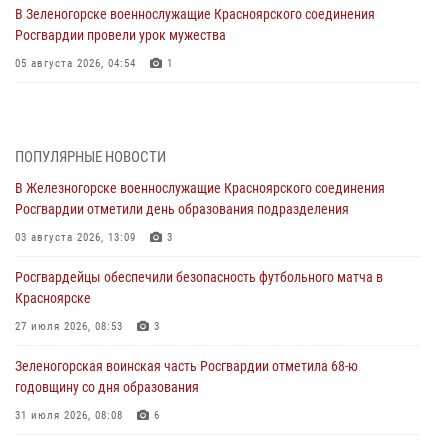
В Зеленогорске военнослужащие Красноярского соединения
Росгвардии провели урок мужества
05 августа 2026, 04:54
1
В Красноярске взрывотехники спецподразделения Росгвардии
уничтожили артиллерийский снаряд
05 августа 2026, 04:52
1
ПОПУЛЯРНЫЕ НОВОСТИ
В Железногорске военнослужащие Красноярского соединения
В Красноярске сотрудники вневедомственной охраны Росгвардии
Росгвардии отметили день образования подразделения
задержали подозреваемого в серии краж из гипермаркета
03 августа 2026, 13:09
3
04 августа 2026, 09:57
Росгвардейцы обеспечили безопасность футбольного матча в
Сотрудники Росгвардии обеспечили общественный порядок во
Красноярске
время проведения экстремального заплыва в Дудинке
27 июля 2026, 08:53
3
04 августа 2026, 08:36
1
Зеленогорская воинская часть Росгвардии отметила 68-ю
В Красноярске сотрудники Росгвардии задержали подозреваемого
годовщину со дня образования
в серии краж из супермаркета
31 июля 2026, 08:08
6
04 августа 2026, 06:50